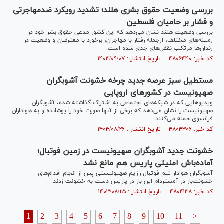
بررسی وضعیت حقوق بشری هلند؛ تشدید رویکرد ضدمهاجرتی
و فشار بر حامیان فلسطین
بررسی وضعیت هلند نشان می‌دهد که این کشور مدعی حقوق بشر خود در
زمینه‌های مختلف، ازجمله رفتار با مهاجران، برخورد با معترضان و وضعیت در
زندان‌ها مرتکب نقض‌های جدی شده است.
کد خبر: ۴۸۰۶۴۴۰ تاریخ انتشار : ۱۴۰۳/۰۹/۰۷
مستطیل سبز عرصه جدید چرخه خشونت آشوبگران
صهیونیست در کشورهای اروپایی
ویدیو‌هایی که در شبکه‌های اجتماعی به اشتراک گذاشته شده، آشوبگران
صهیونیست را نشان می‌دهد که برخی از آنها صورت خود را پوشانده و به هواداران
فرانسوی حمله می‌کنند.
کد خبر: ۴۸۰۴۳۰۶ تاریخ انتشار : ۱۴۰۳/۰۸/۲۶
خشونت جدید آشوبگران صهیونیست در زمین فوتبال؛
آماده‌باش امنیتی پاریس هم مانع نشد
آشوبگران هوادار تیم فوتبال رژیم صهیونیستی پس از انجام اقدام‌های
خشونت‌بار در آمستردام این بار در پاریس دست به خشونت زدند.
کد خبر: ۴۸۰۴۱۳۸ تاریخ انتشار : ۱۴۰۳/۰۸/۲۵
1
2
3
4
5
6
7
8
9
10
11
>