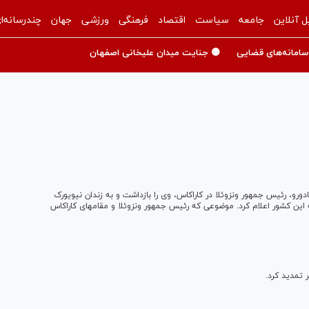
ل آنلاین
جامعه
سیاست
اقتصاد
فرهنگی
ورزشی
جهان
چندرسانه‌ا
سامانه‌های قضایی
🟡 جنایت میدان علیخانی اصفهان
دورو، رئیس جمهور ونزوئلا در کاراکاس، وی را بازداشت و به زندان نیویورک
انتقال دادند. آمریکا دلیل بازداشت مادورو را قاچاق مواد مخدر به این کشور اعلام کرد. موضوعی که رئیس جمهور ونزوئلا و مقام‎های کاراکاس
 تمدید کرد.