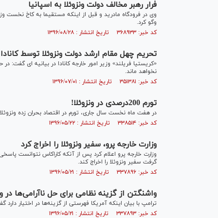
فرار رهبر مخالف دولت ونزوئلا به اسپانیا
وی در فرودگاه مادرید و قبل از اینکه مستقیما به کاخ نخست وز
وگو کرد.
کد خبر: ۳۶۸۹۳۳ تاریخ انتشار : ۱۳۹۶/۰۸/۲۸
تحریم چهل مقام ارشد دولت ونزوئلا توسط کانادا
«کریستیا فریلند» وزیر امور خارجه کانادا در بیانیه ای گفت: در 
نخواهد ماند.
کد خبر: ۳۵۱۳۸۱ تاریخ انتشار : ۱۳۹۶/۰۷/۰۱
تورم 200درصدی در ونزوئلا!
در هفت ماه نخست سال جاری، تورم در اقتصاد بحران زده ونزوئلا به 7 /248 (284ممیز هفت) درصد رسیده
کد خبر: ۳۳۸۵۱۴ تاریخ انتشار : ۱۳۹۶/۰۵/۲۲
وزارت خارجه پرو، سفیر ونزوئلا را اخراج کرد
وزارت خارجه پرو اعلام کرد پس از آنکه کاراکاس نتوانست پاس
گرفت سفیر ونزوئلا را اخراج کند.
کد خبر: ۳۳۷۸۹۶ تاریخ انتشار : ۱۳۹۶/۰۵/۲۱
واشنگتن از گزینه نظامی برای حل ناآرامی‌ها در و
ترامپ با بیان اینکه آمریکا فهرستی از گزینه‌ها در اختیار دارد 
کد خبر: ۳۳۷۸۹۳ تاریخ انتشار : ۱۳۹۶/۰۵/۲۱