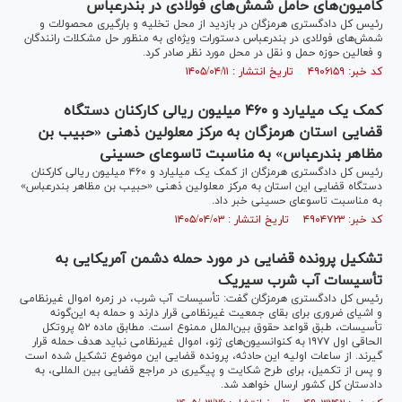
کامیون‌های حامل شمش‌های فولادی در بندرعباس
رئیس کل دادگستری هرمزگان در بازدید از محل تخلیه و بارگیری محصولات و
شمش‌های فولادی در بندرعباس دستورات ویژه‌ای به منظور حل مشکلات رانندگان
و فعالین حوزه حمل و نقل در محل مورد نظر صادر کرد.
کد خبر: ۴۹۰۶۱۵۹ تاریخ انتشار : ۱۴۰۵/۰۴/۱۱
کمک یک میلیارد و ۴۶۰ میلیون ریالی کارکنان دستگاه
قضایی استان هرمزگان به مرکز معلولین ذهنی «حبیب بن
مظاهر بندرعباس» به مناسبت تاسوعای حسینی
رئیس کل دادگستری هرمزگان از کمک یک میلیارد و ۴۶۰ میلیون ریالی کارکنان
دستگاه قضایی این استان به مرکز معلولین ذهنی «حبیب بن مظاهر بندرعباس»
به مناسبت تاسوعای حسینی خبر داد.
کد خبر: ۴۹۰۴۷۲۳ تاریخ انتشار : ۱۴۰۵/۰۴/۰۳
تشکیل پرونده قضایی در مورد حمله دشمن آمریکایی به
تأسیسات آب شرب سیریک
رئیس کل دادگستری هرمزگان گفت: تأسیسات آب شرب، در زمره اموال غیرنظامی
و اشیای ضروری برای بقای جمعیت غیرنظامی قرار دارند و حمله به این‌گونه
تأسیسات، طبق قواعد حقوق بین‌الملل ممنوع است. مطابق ماده ۵۲ پروتکل
الحاقی اول ۱۹۷۷ به کنوانسیون‌های ژنو، اموال غیرنظامی نباید هدف حمله قرار
گیرند. از ساعات اولیه این حادثه، پرونده قضایی این موضوع تشکیل شده است
و پس از تکمیل، برای طرح شکایت و پیگیری در مراجع قضایی بین المللی، به
دادستان کل کشور ارسال خواهد شد.