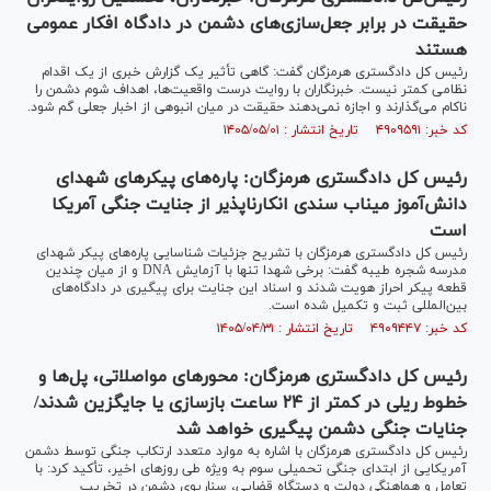
حقیقت در برابر جعل‌سازی‌های دشمن در دادگاه افکار عمومی
هستند
رئیس کل دادگستری هرمزگان گفت: گاهی تأثیر یک گزارش خبری از یک اقدام
نظامی کمتر نیست. خبرنگاران با روایت درست واقعیت‌ها، اهداف شوم دشمن را
ناکام می‌گذارند و اجازه نمی‌دهند حقیقت در میان انبوهی از اخبار جعلی گم شود.
کد خبر: ۴۹۰۹۵۹۱ تاریخ انتشار : ۱۴۰۵/۰۵/۰۱
رئیس کل دادگستری هرمزگان: پاره‌های پیکر‌های شهدای
دانش‌آموز میناب سندی انکارناپذیر از جنایت جنگی آمریکا
است
رئیس کل دادگستری هرمزگان با تشریح جزئیات شناسایی پاره‌های پیکر شهدای
مدرسه شجره طیبه گفت: برخی شهدا تنها با آزمایش DNA و از میان چندین
قطعه پیکر احراز هویت شدند و اسناد این جنایت برای پیگیری در دادگاه‌های
بین‌المللی ثبت و تکمیل شده است.
کد خبر: ۴۹۰۹۴۴۷ تاریخ انتشار : ۱۴۰۵/۰۴/۳۱
رئیس کل دادگستری هرمزگان: محور‌های مواصلاتی، پل‌ها و
خطوط ریلی در کمتر از ۲۴ ساعت بازسازی یا جایگزین شدند/
جنایات جنگی دشمن پیگیری خواهد شد
رئیس کل دادگستری هرمزگان با اشاره به موارد متعدد ارتکاب جنگی توسط دشمن
آمریکایی از ابتدای جنگی تحمیلی سوم به ویژه طی روز‌های اخیر، تأکید کرد: با
تعامل و هماهنگی دولت و دستگاه قضایی، سناریوی دشمن در تخریب