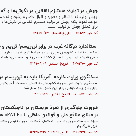
جهش در تولید؛ مستلزم انقلابی در نگرش‌ها و گف
جهش تولید نه با انتظار و معجزه و اقبال حاصل می‌شود و نه دس
خواهد نمود؛ بلکه جهش در تولید مستلزم انقلابی در نگرش‌ها و گ
برای تحقق جهش در تولید است.
کد خبر: ۷۱۱۹۸۲ تاریخ انتشار : ۱۴۰۰/۰۱/۰۳
استاندارد دوگانه غرب در برابر تروریسم/ ترویج و
سکوت مقامات کشورهای غربی در مواجهه با ترور شهید فخری‌زاده
برخی قدرت‌های غربی با سلاح کشتار جمعی تروریسم می‌خواهند ملت
کد خبر: ۶۷۸۴۷۰ تاریخ انتشار : ۱۳۹۹/۰۹/۰۹
سخنگوی وزارت خارجه: آمریکا باید به تروریسم دو
سخنگوی وزارت امور خارجه کشورمان به ادعای مضحک آمریکایی‌ها 
پایان تروریسم دولتی را از این کشور خواستار شد.
کد خبر: ۶۲۰۸۱۲ تاریخ انتشار : ۱۳۹۹/۰۲/۲۵
ضرورت جلوگیری از نفوذ عربستان در تاجیکستان/ 
بر مبنای منافع ملی و قوانین داخلی با «FATF» همکاری می‌کنیم
حوزه سیاست خارجی در طول هفته‌ای گذشت اخبار متنوعی داشت ک
مرور می‌کنیم.
کد خبر: ۴۶۰۶۳۹ تاریخ انتشار : ۱۳۹۷/۰۷/۲۸