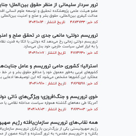
ترور سردار سلیمانی از منظر حقوق بین‌الملل؛ جنای
عضو هیئت علمی پژوهشکده تحقیق و توسعه علوم انسانی اقدام آم
عدالت کیفری بین‌المللی، حقوق بشر و صلح و امنیت بین‌المللی 
کد خبر: ۴۸۷۴۷۳۳ تاریخ انتشار : ۱۴۰۴/۱۰/۱۴
تروریسم دولتی؛ مانعی جدی در تحقق صلح و امن
تروریسم دولتی زمانی رخ می‌دهد که دولتی با اتکا به قدرت نظا
را به ابزار اصلی سیاست خارجی خود بدل می‌سازد.
کد خبر: ۴۸۷۴۲۳۰ تاریخ انتشار : ۱۴۰۴/۱۰/۰۷
استرالیا؛ کشوری حامی تروریسم و عامل جنایت‌ه
کشور‌های غربی به‌طور معمول خود را مدافع حقوق بشر و در خط م
عملکرد این کشور‌ها مشخص می‌شود که این توصیف‌ها ادعایی ب
کد خبر: ۴۸۶۹۵۹۸ تاریخ انتشار : ۱۴۰۴/۰۹/۱۰
خوی تروریسم و جنگ‌افروزی؛ ویژگی‌های ذاتی دول
آمریکا طی دهه‌های گذشته همواره سیاست مداخله نظامی یا حمای
کد خبر: ۴۸۶۳۰۰۳ تاریخ انتشار : ۱۴۰۴/۰۸/۰۳
همه نقاب‌های تروریسم سازمان‌یافته رژیم صهی
رژیم صهیونیستی یکی از بزرگ‌ترین بازیگران تروریسم سازمان‌یا
بکش» و «تروریسم مقدس» به ترور گسترده و البته مصون از م