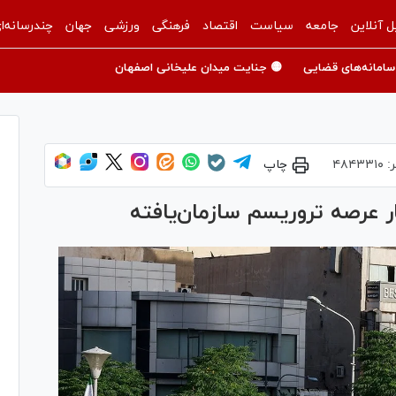
ل آنلاین
جامعه
سیاست
اقتصاد
فرهنگی
ورزشی
جهان
چندرسانه‌ا
سامانه‌های قضایی
🟡 جنایت میدان علیخانی اصفهان
ر:
۴۸۴۳۳۱۰
چاپ
ر عرصه تروریسم سازمان‌یافته