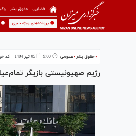
قضایی
حقوق بشر
وکی
🟡 پرونده‌های ویژه خبری
🟡 
حقوق بشر
عمومی
9:00
05 تير 1404
کد خب
رژیم صهیونیستی بازیگر تمام‌عیا