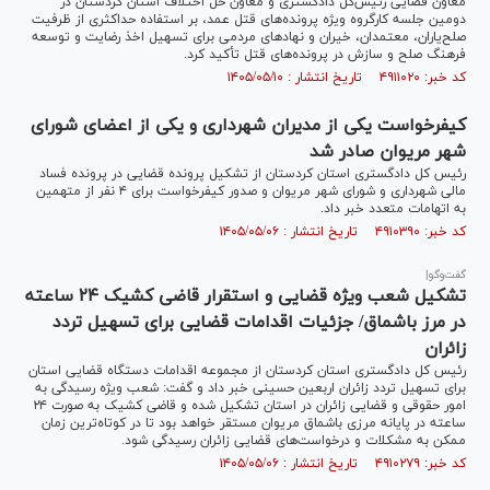
معاون قضایی رئیس‌کل دادگستری و معاون حل اختلاف استان کردستان در
دومین جلسه کارگروه ویژه پرونده‌های قتل عمد، بر استفاده حداکثری از ظرفیت
صلح‌یاران، معتمدان، خیران و نهاد‌های مردمی برای تسهیل اخذ رضایت و توسعه
فرهنگ صلح و سازش در پرونده‌های قتل تأکید کرد.
کد خبر: ۴۹۱۱۰۲۰ تاریخ انتشار : ۱۴۰۵/۰۵/۱۰
کیفرخواست یکی از مدیران شهرداری و یکی از اعضای شورای
شهر مریوان صادر شد
رئیس کل دادگستری استان کردستان از تشکیل پرونده قضایی در پرونده فساد
مالی شهرداری و شورای شهر مریوان و صدور کیفرخواست برای ۴ نفر از متهمین
به اتهامات متعدد خبر داد.
کد خبر: ۴۹۱۰۳۹۰ تاریخ انتشار : ۱۴۰۵/۰۵/۰۶
گفت‌و‌گو|
تشکیل شعب ویژه قضایی و استقرار قاضی کشیک ۲۴ ساعته
در مرز باشماق/ جزئیات اقدامات قضایی برای تسهیل تردد
زائران
رئیس کل دادگستری استان کردستان از مجموعه اقدامات دستگاه قضایی استان
برای تسهیل تردد زائران اربعین حسینی خبر داد و گفت: شعب ویژه رسیدگی به
امور حقوقی و قضایی زائران در استان تشکیل شده و قاضی کشیک به صورت ۲۴
ساعته در پایانه مرزی باشماق مریوان مستقر خواهد بود تا در کوتاه‌ترین زمان
ممکن به مشکلات و درخواست‌های قضایی زائران رسیدگی شود.
کد خبر: ۴۹۱۰۲۷۹ تاریخ انتشار : ۱۴۰۵/۰۵/۰۶