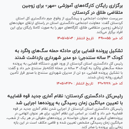
برگزاری رایگان کارگاه‌های آموزشی «مهر» برای زوجین
متقاضی طلاق در کردستان
سرپرست معاونت اجتماعی و پیشگیری از وقوع جرم دادگستری کل استان
کردستان گفت: معاونت اجتماعی دادگستری استان در راستای ارتقای مهارت‌های
ارتباطی زوجین متقاضی طلاق، کارگاه‌های مهر را به صورت کاملا رایگان برای این
افراد برگزار می‌کند.
کد خبر: ۴۹۱۰۰۵۵ تاریخ انتشار : ۱۴۰۵/۰۵/۰۴
تشکیل پرونده قضایی برای حادثه حمله سگ‌های ولگرد به
کودک ۳ ساله سنندجی/ دو مدیر شهرداری بازداشت شدند
رئیس کل دادگستری استان کردستان از ورود فوری دستگاه قضایی به پرونده
حمله سگ‌های ولگرد به کودک ۳ ساله در محله کلکه‌جار سنندج خبر داد و گفت:
با تشکیل پرونده قضایی، دو تن از مدیران شهرداری سنندج با صدور قرار تأمین
کیفری روانه زندان شدند.
کد خبر: ۴۹۰۹۲۲۸ تاریخ انتشار : ۱۴۰۵/۰۴/۳۰
رئیس‌کل دادگستری کردستان: نظام آماری جدید قوه قضاییه
با تعیین میانگین زمان رسیدگی به پرونده‌ها اجرایی شد
رئیس‌کل دادگستری استان کردستان از اجرایی شدن نظام آماری جدید در قوه
قضاییه خبر داد و گفت: بر اساس این نظام آماری، برای هر عنوان اتهامی در
پرونده‌های کیفری و هر عنوان خواسته در پرونده‌های حقوقی در هر یک از شعب،
میانگین زمان رسیدگی مشخص تعیین شده و قاضی مکلف است در این بازه
زمانی رأی پرونده را صادر کند.