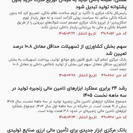
همتی: شبکه بانکی نباید به میدان توزیع قدرت خرید بدون
پشتوانه تولید تبدیل شود
رئیس‌کل بانک مرکزی با تأکید بر لزوم سلامت نظام بانکی، تصریح کرد که بدون
شبکه بانکی سالم، نه سیاست پولی کارآمد است و نه مهار پایدار تورم
امکان‌پذیر؛ از این‌رو بانک مرکزی مصمم است شوک‌های بیرونی را از طریق
انضباط بانکی و مالی به بی‌ثباتی پایدار داخلی تبدیل نکند.
کد خبر: ۴۹۰۹۰۵۲ تاریخ انتشار : ۱۴۰۵/۰۴/۲۹
سهم بخش کشاورزی از تسهیلات حداقل معادل ۱۰.۸ درصد
تعیین شد
بانک مرکزی اعلام کرد: طبق قانون رفع موانع تولید، پرداخت تسهیلات به بخش
کشاورزی حداقل معادل سهم این ﺑﺨﺶ ﺍﺯ ﺗﻮﻟﻴﺪ ﻧﺎﺧﺎﻟﺺ داخلی و معا‏‏‏‏‏‏دل ۱۰.۸
درصد است.
کد خبر: ۴۹۰۸۸۰۱ تاریخ انتشار : ۱۴۰۵/۰۴/۲۸
رشد ۲۴ برابری عملکرد ابزار‌های تامین مالی زنجیره تولید در
سه ماهه نخست ۱۴۰۵
مجموع عملکرد ابزار‌های تامین مالی زنجیره تولید در سه ماهه نخست سال ۱۴۰۵
بیش از ۹۱ همت است. در حالیکه در سه ماهه اول سال ۱۴۰۴، مجموع عملکرد
ابزار‌های تامین مالی زنجیره‌ای در حدود ۳.۸ همت بوده است.
کد خبر: ۴۹۰۸۳۰۱ تاریخ انتشار : ۱۴۰۵/۰۴/۲۴
بانک مرکزی ابزار جدیدی برای تأمین مالی ارزی صنایع تولیدی