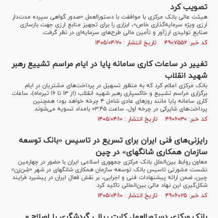
تصویب کرد
هیئت عالی بانک مرکزی با موافقت با دستورالعمل «صدور گواهی سپرده مدت‌دار
ارزی ویژه سرمایه‌گذاری خاص»، ابزاری را برای تجهیز منابع ارزی جهت بازسازی
صنایع تولیدی ارزآور و تأمین مالی طرح‌های سرمایه‌ای در نظر گرفت.
کد خبر: ۴۹۰۷۵۵۲ تاریخ انتشار : ۱۴۰۵/۰۴/۲۰
تغییر در ساعات کاری سامانه پایا در ایام مراسم تشییع رهبر
شهید انقلاب
بانک مرکزی اعلام کرد که به منظور تسهیل در پرداخت‌های مشتریان در ایام
برگزاری مراسم تشییع و خاکسپاری رهبر شهید انقلاب (از ۱۳ تا ۱۶ تیرماه)، ساعات
کاری سامانه پایا مانند روز‌های عادی شامل ۴ چرخه خواهد بود؛ همچنین
پرداخت‌های شاپرکی در چرخه اول، ساعت ۰۳:۴۵ بامداد تسویه می‌شوند.
کد خبر: ۴۹۰۶۰۳۰ تاریخ انتشار : ۱۴۰۵/۰۴/۱۰
رایزنی‌های فنی ایران برای تسریع در تاسیس «بانک توسعه
سازمان همکاری شانگهای» در چین
معاون روابط بین‌الملل بانک مرکزی جمهوری اسلامی ایران با حضور در چهارمین
نشست مشورتی تاسیس بانک توسعه سازمان همکاری شانگهای در شهر «شِن‌زِن»
چین، ضمن ارائه پیشنهادات فنی و اجرایی، بر نقش فعال ایران در پیشبرد فرایند
شکل‌گیری این نهاد مالی بین‌المللی تاکید کرد.
کد خبر: ۴۹۰۶۰۲۵ تاریخ انتشار : ۱۴۰۵/۰۴/۱۰
بانک مرکزی دستورالعمل کارت ریالی گردشگری را اصلاح و