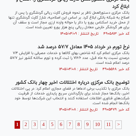
ابلاغ کرد
بانک مرکزی دستورالعمل ناظر بر نحوه فروش کارت ریالی گردشگری را پس از
اصلاح به شبکه بانکی ابلاغ کرد. بر اساس این اصلاحیه، شارژ کارت گردشگری تنها
از محل خرید اسکناس یورو یا دلار یا حواله وارده ارزی مجاز است و سقف آن
برای هر گردشگر خارجی معادل ریالی پنج هزار یورو تعیین شده است.
کد خبر: ۴۹۰۵۸۱۳ تاریخ انتشار : ۱۴۰۵/۰۴/۰۹
نرخ تورم در خرداد‌ ۱۴۰۵ معادل ۵۷/۷ درصد شد
بانک مرکزی اعلام کرد که شاخص بهای کالا‌ها و خدمات مصرفی با افزایش ۷/۴
درصدی نسبت به ماه قبل، عدد ۷۱۶/۶ را ثبت کرده و تورم سالانه کشور نیز ۵۷/۷
درصد اعلام شده است.
کد خبر: ۴۹۰۵۵۶۸ تاریخ انتشار : ۱۴۰۵/۰۴/۰۸
توضیح بانک مرکزی درباره اختلالات اخیر چهار بانک کشور
بانک مرکزی با تکذیب برخی ادعا‌ها در فضای مجازی اعلام کرد: در پی اختلالات
اخیر، بانک‌ها مجاز شدند برای بازگرداندن سریع پایداری خدمات از ظرفیت
شرکت‌های فناوری اطلاعات استفاده کنند و انتخاب این شرکت‌ها توسط خود
بانک‌ها انجام شده است.
کد خبر: ۴۹۰۵۴۷۹ تاریخ انتشار : ۱۴۰۵/۰۴/۰۸
1
2
3
4
5
6
7
8
9
10
11
>