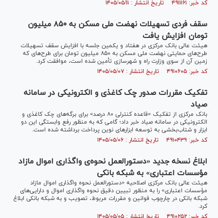
کد خبر: ۴۹۱۱۱۶۱ تاریخ انتشار : ۱۴۰۵/۰۵/۱۱
سقف فردی تسهیلات نهضت ملی مسکن به ۸۵۰ میلیون
تومان افزایش یافت
هیئت عالی بانک مرکزی در هفتاد و یکمین جلسه با افزایش سقف تسهیلات
طرح‌های حمایتی نهضت ملی مسکن به ۸۵۰ میلیون تومان برای طرح‌های که
زمین آن از سوی وزارت راه و شهرسازی تأمین شده است، موافقت کرد.
کد خبر: ۴۹۱۰۶۰۵ تاریخ انتشار : ۱۴۰۵/۰۵/۰۷
تفکیک مقررات صدور چک کاغذی و الکترونیکی در سامانه
صیاد
بانک مرکزی از تفکیک «قاعده کنترلی ۸۰ درصد» برای برگه‌های چک کاغذی و
الکترونیکی در سامانه صیاد خبر داد؛ گامی که به منظور رفع وابستگی این دو
ابزار و شتاب‌بخشی به توسعه ابزار‌های نوین پرداخت برداشته شده است.
کد خبر: ۴۹۱۰۴۳۹ تاریخ انتشار : ۱۴۰۵/۰۵/۰۶
ابلاغ نسخه جدید «دستورالعمل نحوه‌ی واگذاری اموال مازاد
مؤسسات اعتباری» به شبکه بانکی
هیئت عالی بانک مرکزی اصلاحیه «دستورالعمل نحوه واگذاری اموال مازاد
مؤسسات اعتباری» را به منظور تبیین دقیق نحوه واگذاری اموال و دارایی‌های
شبکه بانکی در چارچوب قوانین و مقررات مربوط، تصویب و به شبکه بانکی ابلاغ
کرد.
کد خبر: ۴۹۱۰۲۵۲ تاریخ انتشار : ۱۴۰۵/۰۵/۰۵