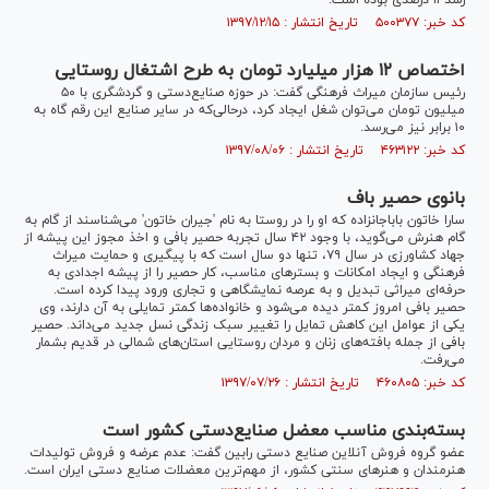
رشد ۱۱ درصدی بوده است.
کد خبر: ۵۰۰۳۷۷ تاریخ انتشار : ۱۳۹۷/۱۲/۱۵
اختصاص ١٢ هزار میلیارد تومان به طرح اشتغال روستایی
رئیس سازمان میراث فرهنگی گفت: در حوزه صنایع‌دستی و گردشگری با ۵۰
میلیون تومان می‌توان شغل ایجاد کرد، درحالی‌که در سایر صنایع این رقم گاه به
۱۰ برابر نیز می‌رسد.
کد خبر: ۴۶۳۱۲۲ تاریخ انتشار : ۱۳۹۷/۰۸/۰۶
بانوی حصیر باف
سارا خاتون باباجانزاده که او را در روستا به نام 'جیران خاتون' می‌شناسند از گام به
گام هنرش می‌گوید، با وجود ۴۲ سال تجربه حصیر بافی و اخذ مجوز این پیشه از
جهاد کشاورزی در سال ۷۹، تنها دو سال است که با پیگیری و حمایت میراث
فرهنگی و ایجاد امکانات و بستر‌های مناسب، کار حصیر را از پیشه اجدادی به
حرفه‌ای میراثی تبدیل و به عرصه نمایشگاهی و تجاری ورود پیدا کرده است.
حصیر بافی امروز کمتر دیده می‌شود و خانواده‌ها کمتر تمایلی به آن دارند، وی
یکی از عوامل این کاهش تمایل را تغییر سبک زندگی نسل جدید می‌داند. حصیر
بافی از جمله بافته‌های زنان و مردان روستایی استان‌های شمالی در قدیم بشمار
می‌رفت.
کد خبر: ۴۶۰۸۰۵ تاریخ انتشار : ۱۳۹۷/۰۷/۲۶
بسته‌بندی مناسب معضل صنایع‌دستی کشور است
عضو گروه فروش آنلاین صنایع دستی رابین گفت: عدم عرضه و فروش تولیدات
هنرمندان و هنر‌های سنتی کشور، از مهم‌ترین معضلات صنایع دستی ایران است.