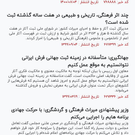
کد خبر: ۷۶۸۸۸۸ تاریخ انتشار : ۱۴۰۰/۰۸/۰۴
چند اثر فرهنگی، تاریخی و طبیعی در هفت ساله گذشته ثبت
شده است؟
مدیرکل ثبت آثار و حفظ و احیای میراث کشور: در شورای ملی ثبت آثار در هفت
سال گذشته ۵ هزار و ٣٥٣ اثر در کشور شرایط و ارزش ثبت در فهرست آثار ملی
اعم از ناملموس و ملموس (فرهنگی تاریخی و طبیعی) را احراز کردند.
کد خبر: ۶۷۷۳۹۹ تاریخ انتشار : ۱۳۹۹/۰۹/۰۴
جهانگیری: متأسفانه در زمینه ثبت جهانی فرش ایرانی
نتوانستیم به موقع عمل کنیم
معاون اول رییس با بیان اینکه توجه به مالکیت معنوی و مالکیت فکری آثار
هنری از وظایف اصلی حاکمیت است، گفت:متاسفانه در زمینه ثبت جهانی فرش
ایرانی نتوانستیم به موقع عمل کنیم و امروز شاهد آن هستیم که فرش‌هایی از
کشور‌های دیگر تحت عنوان فرش ایرانی به معرض نمایش و فروش گذاشته
می‌شوند.
کد خبر: ۶۲۷۳۳۶ تاریخ انتشار : ۱۳۹۹/۰۳/۱۹
وزیر پیشنهادی میراث فرهنگی و گردشگری: با حرکت جهادی
برنامه هایم را اجرایی می‌کنم
وزیر پیشنهادی میراث فرهنگی و گردشگری در صحن علنی مجلس گفت:تعامل
مجلس و دولت بسیار راه گشا است. این موضوع را سرلوحه کار خود قرار خواهم
داد و تلاش می‌کنم با حرکت جهادی برنامه‌های اعلام شده‌ام را اجرایی کنم.