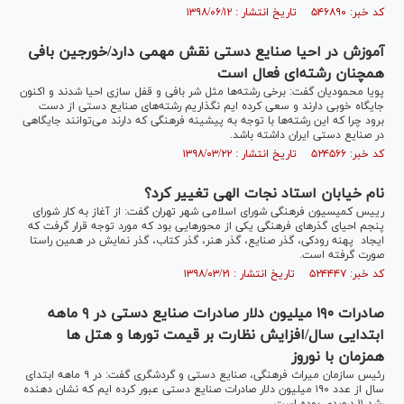
کد خبر: ۵۴۶۸۹۰ تاریخ انتشار : ۱۳۹۸/۰۶/۱۲
آموزش در احیا صنایع دستی نقش مهمی دارد/خورجین بافی
همچنان رشته‌ای فعال است
پویا محمودیان گفت: برخی رشته‌ها مثل شر بافی و قفل سازی احیا شدند و اکنون
جایگاه خوبی دارند و سعی کرده ایم نگذاریم رشته‌های صنایع دستی از دست
برود چرا که این رشته‌ها با توجه به پیشینه فرهنگی که دارند می‌توانند جایگاهی
در صنایع دستی ایران داشته باشد.
کد خبر: ۵۲۴۵۶۶ تاریخ انتشار : ۱۳۹۸/۰۳/۲۲
نام خیابان استاد نجات الهی تغییر کرد؟
رییس کمیسیون فرهنگی شورای اسلامی شهر تهران گفت: از آغاز به کار شورای
پنجم احیای گذر‌های فرهنگی یکی از محور‌هایی بود که مورد توجه قرار گرفت که
ایجاد پهنه رودکی، گذر صنایع، گذر هنر، گذر کتاب، گذر نمایش در همین راستا
صورت گرفته است.
کد خبر: ۵۲۴۴۴۷ تاریخ انتشار : ۱۳۹۸/۰۳/۲۱
صادرات ۱۹۰ میلیون دلار صادرات صنایع دستی در ۹ ماهه
ابتدایی سال/افزایش نظارت بر قیمت تورها و هتل ها
همزمان با نوروز
رئیس سازمان میراث فرهنگی، صنایع دستی و گردشگری گفت: در ۹ ماهه ابتدای
سال از عدد ۱۹۰ میلیون دلار صادرات صنایع دستی عبور کرده ایم که نشان دهنده