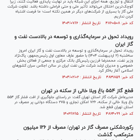
انتقال و توزیع، همه اجزای این شبکه باید در نهایت پایداری فعالیت کنند، زیرا
کوچک‌ترین اختلال می‌تواند تأثیر ملی و حتی فراملی داشته باشد. تفاوت شرکت
ملی گاز با بسیاری از شرکت‌های دیگر در همین نکته است؛ ما فرصت اشتباه
کردن نداریم.
کد خبر: ۴۸۶۰۵۰۸ تاریخ انتشار : ۱۴۰۴/۰۷/۱۶
رویداد تحول در سرمایه‌گذاری و توسعه در بالادست نفت و
گاز ایران
رویداد تحول در سرمایه‌گذاری و توسعه در بالادست نفت و گاز ایران امروز
سه‌شنبه (۲ اردیبهشت ۱۴۰۴) با حضور عارف معاون اول رئیس‌جمهور، پاک‌نژاد
وزیر نفت، محمدرضا فرزین رئیس‌کل بانک مرکزی و جمعی از فعالان بخش
خصوصی و مدیران ارشد شرکت ملی نفت ایران در سالن اجلاس سران کشور‌های
اسلامی آغاز به‌کار کرد.
کد خبر: ۴۸۳۱۸۵۹ تاریخ انتشار : ۱۴۰۴/۰۲/۰۲
قطع گاز ۵۵۴ باغ ویلا خالی از سکنه در تهران
مدیرعامل شرکت گاز استان تهران گفت: در راستای جلوگیری از افت فشار گاز ۵۵۴
باغ ویلا خالی از سکنه، ۷۲۶ امکان تجاری و ۲۷۵ دستگاه دولتی پر مصرف در
استان تهران قطع شد.
کد خبر: ۴۸۲۴۰۹۹ تاریخ انتشار : ۱۴۰۳/۱۲/۱۵
رکوردشکنی مصرف گاز در تهران/ مصرف از ۱۲۶ میلیون
مترمکعب گذشت