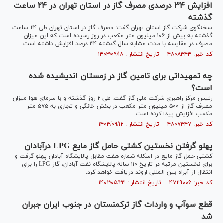
افزایش ۳۴ درصدی مصرف گاز در استان تهران در ۲۴ ساعت
گذشته
سخنگوی شرکت گاز استان تهران گفت: مصرف گاز در استان تهران طی ۲۴ ساعت
گذشته به بیش از ۱۰۶ میلیون متر مکعب در روز رسیده است که این میزان
مصرف در مقایسه با مدت مشابه سال گذشته ۳۴ درصد افزایش داشته است.
کد خبر: ۴۸۰۸۳۴۴ تاریخ انتشار : ۱۴۰۳/۰۹/۱۸
چه تمهیداتی برای تامین گاز در زمستان اندیشیده شده
است؟
رئیس مرکز راهبری شرکت ملی گاز گفت: طی ۲ روز گذشته و با سرمای هوا میزان
مصرف گاز از ۵۰۰ میلیون متر مکعب در بخش خانگی و تجاری به ۵۷۵ متر
مکعب افزایش پیدا کرده است.
کد خبر: ۴۸۰۷۳۴۷ تاریخ انتشار : ۱۴۰۳/۰۹/۱۲
پهلو گرفتن نخستین کشتی حامل گاز مایع LPG درآبادان
کشتی حمل گاز مایع در اسکله شماره هفت مقابل پالایشگاه آبادان پهلو گرفت و
برای نخستین مرتبه در تاریخ ۱۱۰ ساله پالایشگاه نفت آبادان، گاز LPG را برای
انتقال از آبراه بین المللی اروند دریافت خواهد کرد.
کد خبر: ۴۷۲۹۰۰۶ تاریخ انتشار : ۱۴۰۲/۰۵/۲۳
قطع سوآپ و واردات گاز ترکمنستان در جنوب ایران جبران
شد