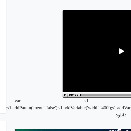
var s1
lv');s1.addParam('menu','false');s1.addVariable('width','400');s1.addVar
دانلود