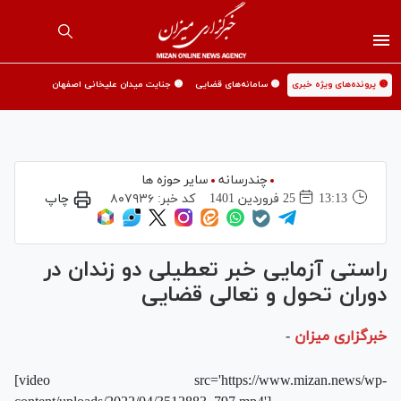
🟡 پرونده‌های ویژه خبری
🟡 سامانه‌های قضایی
🟡 جنایت میدان علیخانی اصفهان
چندرسانه
سایر حوزه ها
13:13
25 فروردين 1401
کد خبر:
۸۰۷۹۳۶
چاپ
راستی آزمایی خبر تعطیلی دو زندان در
دوران تحول و تعالی قضایی
خبرگزاری میزان
-
[video src='https://www.mizan.news/wp-