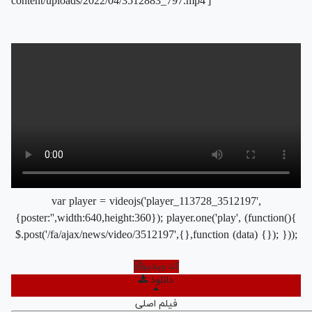
content/uploads/2022/04/3512883_797.mp4']
var player = videojs('player_113728_3512197',
{poster:'',width:640,height:360}); player.one('play', (function(){
$.post('/fa/ajax/news/video/3512197',{},function (data) {}); }));
کد ویدیو
دانلود
فیلم اصلی