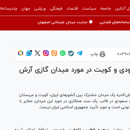
ل آنلاین
جامعه
سیاست
اقتصاد
فرهنگی
ورزشی
جهان
چندرسانه‌ا
سامانه‌های قضایی
🟡 جنایت میدان علیخانی اصفهان
۸۰۴۹۰
چاپ
دی و کویت در مورد میدان گازی آرش
رش/الدره یک میدان مشترک بین کشور‌های ایران، کویت و عربستان
سعودی در قالب یک سند همکاری در مورد این میدان، مغایر با
قانونی است و مورد تأیید جمهوری اسلامی ایران نیست.
انی دولت،
سعید خطیب زاده
در خصوص توافق اعلام شده