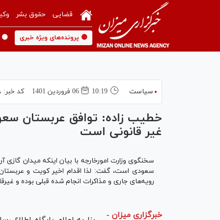
قضایی
حقوق بشر
وکی
🟡 پرونده‌های ویژه خبری
🟡 
سیاست
10:19
06 فروردين 1401
کد خبر:
۸
خطیب زاده: توافق عربستان سعو
غیر قانونی است
سخنگوی وزارت امورخارجه با بیان اینکه میدان گازی آ
سعودی است، گفت: لذا اقدام اخیر کویت و عربستان 
رویه‌های جاری و مذاکرات انجام شده قبلی بوده و غیر
خبرگزاری میزان
-
- بنا به اعلام پایگاه اطلاع رس