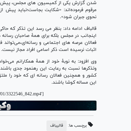
شدن گزارش یکی از کمیسیون های مجلس، پیش از
مرقوم فرموده‌اند: «شکایت بجاست؛نباید پیش از 
نحوی جبران شود».
قالباف ادامه داد: بنظر می رسد این تذکر که حا
اینجانب در مجلس بلکه برای همۀ صاحبان رسانه 
فعالان عرصه های اجتماعی و رسانه‌ای،می‌تواند 
اثبات نرسیده است ذکر اسامی افراد مجاز نیست.
وی افزود: به نوبۀ خود از همۀ همکارانم می‌خ
وتذکرها نسبت به رعایت این رهنمود جدی باشند 
کشور و همچنین فعالان رسانه ای که خود را ملتز
این مساله کوشا باشند.
2/01/3322546_842.mp4']
برچسب ها:
قالیباف