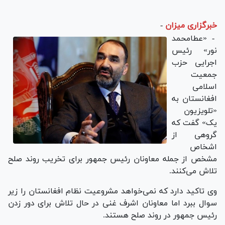
خبرگزاری میزان
-
- «عطامحمد
نور» رئیس
اجرایی حزب
جمعیت
اسلامی
افغانستان به
«تلویزیون
یک» گفت که
گروهی از
اشخاص
مشخص از جمله معاونان رئیس جمهور برای تخریب روند صلح
تلاش می‌کنند.
وی تاکید دارد که نمی‌خواهد مشروعیت نظام افغانستان را زیر
سوال ببرد اما معاونان اشرف غنی در حال تلاش برای دور زدن
رئیس جمهور در روند صلح هستند.