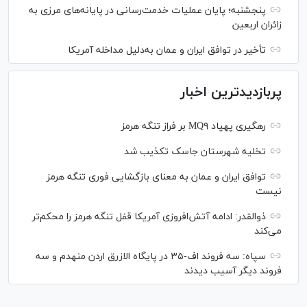
پنجشنبه؛ پایان ﻋﻤﻠﯿﺎﺕ ﺧﺪﻣﺖ‌ﺭﺳﺎﻧﯽ در پایانه‌های مرزی ﺑﻪ
ﺯﺍﺋﺮان ﺍﺭﺑﻌﯿﻦ
تأخیر در توافق ایران و عمان به‌دلیل مداخله آمریکا
پربازدیدترین اخبار
رهگیری پهپاد MQ۹ بر فراز تنگه هرمز
تخلیه شهرستان جاسک تکذیب شد
توافق ایران و عمان به معنای بازگشایی فوری تنگه هرمز
نیست
ذوالقدر: ادامه آتش‌افروزی آمریکا قفل تنگه هرمز را محکم‌تر
می‌کند
سپاه: سه فروند اف-۳۵ در پایگاه الازرق اردن منهدم و سه
فروند دیگر آسیب دیدند