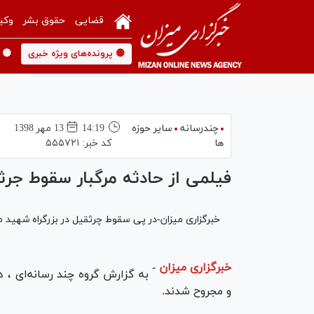
قضایی
حقوق بشر
وکی
🟡 پرونده‌های ویژه خبری
🟡 
چندرسانه
سایر حوزه
14:19
13 مهر 1398
ها
کد خبر:
۵۵۵۷۲۱
فیلمی از حادثه مرگبار سقوط جرثق
خبرگزاری میزان-در پی سقوط چرثقیل در بزرگراه شهید
خبرگزاری میزان
-
به گزارش گروه چند رسانه‌ای ، 
و مجروح شدند.