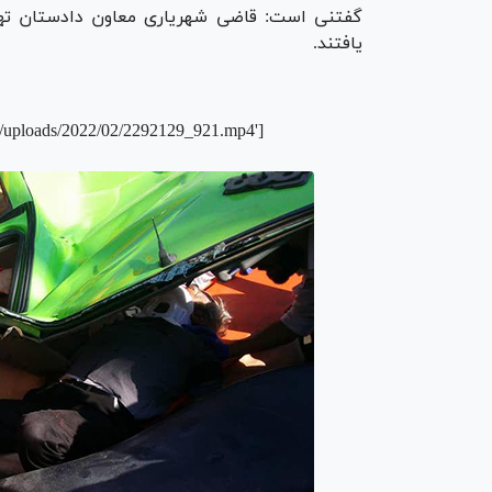
گفتنی است: قاضی شهریاری معاون دادستان ته
یافتند.
t/uploads/2022/02/2292129_921.mp4']