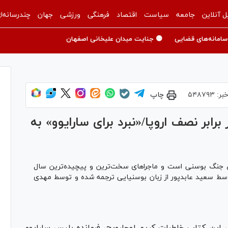
ل آنلاین
جامعه
سیاست
اقتصاد
فرهنگی
ورزشی
جهان
چندرسانه‌ا
سامانه‌های قضایی
🟡 جنایت میدان علیخانی اصفهان
بر:
۵۴۸۷۹۳
چاپ
ابر نصف اروپا/«نبرد برای سارایوو» به
وع جنگ بوسنی است و ماجرا‌های سخت‌ترین و پیچیده‌ترین سال
وسط سعید عابدپور از زبان بوسنیایی ترجمه شده و توسط مهدی
، این کتاب خاطرات کریم لوچارویچ، فرمانده پلیس سارایوو