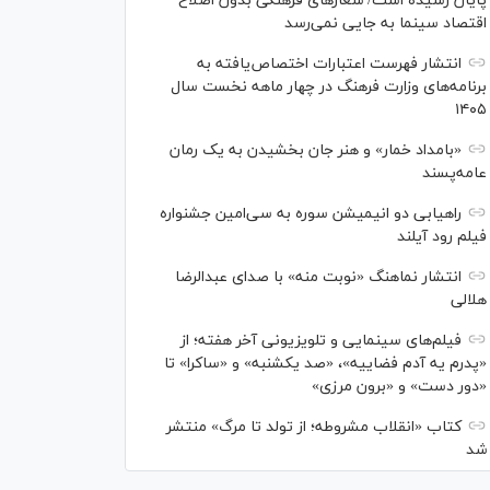
پایان رسیده است/ شعارهای فرهنگی بدون اصلاح
اقتصاد سینما به جایی نمی‌رسد
انتشار فهرست اعتبارات اختصاص‌یافته به
برنامه‌های وزارت فرهنگ در چهار ماهه نخست سال
۱۴۰۵
«بامداد خمار» و هنر جان بخشیدن به یک رمان
عامه‌پسند
راهیابی دو انیمیشن سوره به سی‌امین جشنواره
فیلم رود آیلند
انتشار نماهنگ «نوبت منه» با صدای عبدالرضا
هلالی
فیلم‌های سینمایی و تلویزیونی آخر هفته؛ از
«پدرم یه آدم فضاییه»، «صد یکشنبه» و «ساکرا» تا
«دور دست» و «برون مرزی»
کتاب «انقلاب مشروطه؛ از تولد تا مرگ» منتشر
شد