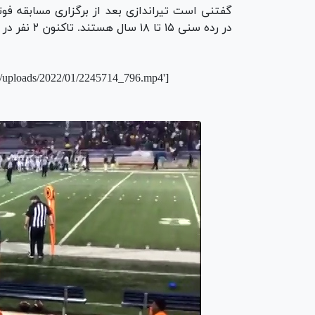
گفتنی است تیراندازی بعد از برگزاری مسابقه فو
در رده سنی ۱۵ تا ۱۸ سال هستند. تاکنون ۲ نفر در جریان این حادثه بازداشت شده‌اند.
t/uploads/2022/01/2245714_796.mp4']