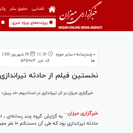
قضایی
حقوق بشر
وکی
🟡 پرونده‌های ویژه خبری
🟡 
چندرسانه
سایر حوزه
11:39
09 شهريور 1398
ها
کد خبر:
۵۴۵۹۰۳
نخستین فیلم از حادثه تیراندازی 
خبرگزاری میزان-بر اثر تیراندازی در استادیوم «لد پیبل» ایالت آلاباما
خبرگزاری میزان
-
به گزارش
گروه چند رسانه‌ای
، ا
حادثه تیراندازی بود که طی آن دست‌کم ۱۰ نفر مجروح شدند.