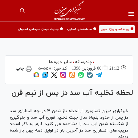
🟡 پرونده‌های ویژه خبری
🟡 سامانه‌های قضایی
🟡 جنایت میدان علیخانی اصفهان
چندرسانه
سایر حوزه ها
21:12
06 فروردين 1398
کد خبر:
۵۰۵۵۸۱
چاپ
لحظه تخلیه آب سد دز پس از نیم قرن
خبرگزاری میزان-تصاویری از لحظه باز شدن ۳ دریچه اضطراری سد
دز پس از حدود پنجاه سال جهت تخلیه فوری آب سد و جلوگیری
از شکسته شدن این سد را مشاهده می کنید. لازم به ذکر است؛
دریچه‌های اضطراری سد دز آخرین بار در اوایل دهه چهل باز شده
بودند.