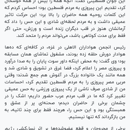
این جوان فلسطینی گفت: آنچه همه را بیش از همه خوشحال
کرد، تقدیم این پیروزی به مردم فلسطین بود؛ احساس کردم که
این کلمات روحیه همه حاضران را بالا برد؛ این حرکت تاثیر
عمیقی داشت و به مردم لحظه‌ای شادی و این حس را داد که
آرمانشان هنوز در قلب دیگران زنده است و ورزش، حتی اگر
فقط برای مدت کوتاهی باشد، می‌تواند مردم را متحد کند.
رئیس انجمن هواداران الاهلی در غزه، در کافه‌ای که ده‌ها
هوادار دورش حلقه زده بودند، مشغول تماشای همان مسابقه
بود؛ وی گفت: به محض اینکه داور سوت پایان را به صدا درآورد
و پیروزی مصر را اعلام کرد، فضا غرق در تشویق و شادی شد و
همه مانند یک خانواده بزرگ در آغوش هم جمع شدند؛ وقتی
مربی مصر پیروزی را به مردم فلسطین تقدیم کرد، احساسات
من از شادی صرف ناشی از یک پیروزی ورزشی به حس عمیقی
تغییر کرد که ما در قلب مردم عرب حضور داریم؛ اشک را در
چشمان برخی از حاضران دیدم؛ صحنه‌ای پر از عشق و
همبستگی بود و این حس را، هرچند فقط برای چند ثانیه، به
من بازگرداند که تنها نیستیم.
برخی از مجروحان و قطع عضوشده‌ها بر اثر نسل‌کشی رژیم