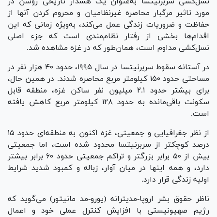
نسل‌کشی سربرنیتسا به‌عنوان یک هشدار تاریخی روشن در
مورد تاثیر مرگبار محاصره غیرنظامیان و محروم کردن آنها از
حفاظت و ضروریات زندگی عمل می‌کند، به‌ویژه زمانی که این
اقدام‌ها بخشی از رفتار نظام‌مندی است که جزء اصلی
نسل‌کشی مداوم است، همان‌طور که در غزه مشاهده شد.
در آستانه سقوط سربرنیتسا در سال ۱۹۹۵، حدود ۴۰ هزار نفر در
مساحتی حدود ۱۵۰ کیلومتر مربع محاصره شدند. در همین حال،
برای بیشتر حدود ۲.۱ میلیون نفر ساکن غزه، منطقه قابل
سکونت باقی‌مانده به حدود ۱۲۸ کیلومتر مربع کاهش یافته
است.
از نظر جغرافیایی و جمعیتی، غزه اکنون به منطقه‌ای حدود ۱۵
درصد کوچکتر از سربرنیتسا محدود شده است، اما جمعیتی
بیش از ۵۰ برابر بزرگتر و تراکم جمعیتی حدود ۶۰ برابر بیشتر
دارد، و همه اینها در میان آوار، زباله و کمبود شدید شرایط
اولیه زندگی قرار دارد.
ناظر حقوق بشر اروپا-مدیترانه (یورو-مد مانیتور) می‌گوید که
رژیم صهیونیستی با افزایش کنترل عملی خود و اعمال