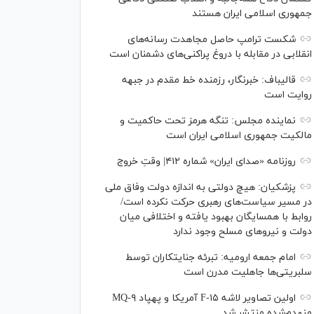
جمهوری اسلامی ایران هستند
شکست ترامپ حاصل مجاهدت رسانه‌های
انقلابی در مقابله با دروغ پراکنی‌های دشمنان است
قالیباف: خبرنگار، رزمنده خط مقدم در جبهه
روایت است
نماینده مجلس: تنگه هرمز تحت حاکمیت و
مالکیت جمهوری اسلامی ایران است
روزنامه «صدای ایران» شماره ۴۱۲| وقتِ خروج
پزشکیان: هیچ دولتی به اندازه دولت وفاق ملی
در مسیر سیاست‌های رهبری حرکت نکرده است/
روابط با همسایگان بهبود یافته و اختلافی میان
دولت و نیروهای مسلح وجود ندارد
امام جمعه ارومیه: تبرئه جنایتکاران توسط
سلبریتی‌ها جاهلیت مدرن است
اولین تصاویر لاشه F-۱۵ آمریکا و پهپاد MQ-۹
منهدم‌شده منتشر شد