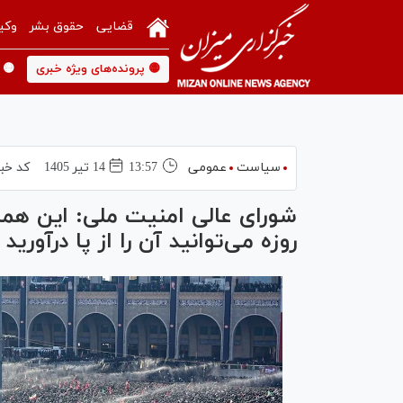
قضایی
حقوق بشر
وکی
🟡 پرونده‌های ویژه خبری
🟡 
سیاست
عمومی
13:57
14 تير 1405
کد خبر
شورای عالی امنیت ملی: این هما
روزه می‌توانید آن را از پا درآورید