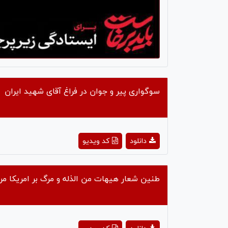
سوگواری پیر و جوان در فراغ آقای شهید ایران
ay
دانلود
کد ویدیو
deo
طنین شعار هیهات من الذله و مرگ بر امریکا مرد
ay