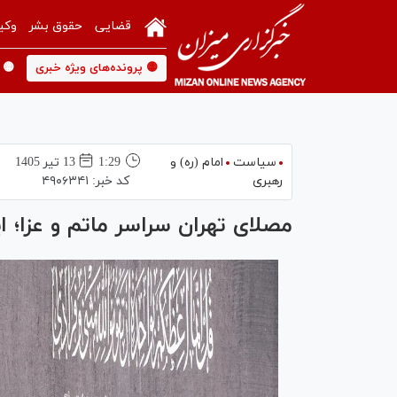
قضایی
حقوق بشر
وکی
🟡 پرونده‌های ویژه خبری
🟡 
سیاست
امام (ره) و
1:29
13 تير 1405
رهبری
کد خبر:
۴۹۰۶۳۴۱
مصلای تهران سراسر ماتم و عزا؛ 