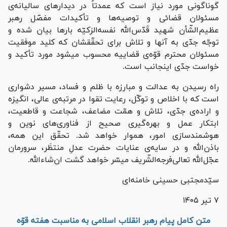
گوناگونی مورد نیاز است که عمدتاً در دیدار‌های سالیانه‌ی
مسئولان قضائی و توصیه‌ها و تأکیدات مفصّل رهبر
عظیم‌الشّأن شهید قَدّس‌الله نفسه‌الزکیّه بار‌ها بیان شده و
توجّه جدّی به آنها و تلاش برای تحقّقشان که کلید موفقیت
مسئولان محترم قوّه‌ی قضاییه محسوب میشود مورد تأکید و
خواست جدّی اینجانب است.
راه رسیدن به عدالت و مبارزه با ظلم و فساد، مسیر دشواری
است که با اخلاص و توکّل، رعایت تقوا در مرتبه‌ی عالی، انگیزه
و اراده‌ی جدّی، تلاش و همّت مضاعف، شجاعت و قاطعیت،
ابتکار عمل و بهره‌گیری صحیح از فناوری‌های نوین و
هوشمندسازی امور، هموار خواهد شد. تحقّق این همه،
باذن‌الله و در سایه‌ی عنایات حضرت عدلِ منتظَر، سرورمان
عجّل‌الله تعالی‌فرجه‌الشّریف میسّر خواهد گشت ان‌شاءالله.
سیّدمجتبی حسینی خامنه‌ای
۷ تیر ۱۴۰۵
متن کامل پیام رهبر انقلاب اسلامی به مناسبت هفته قوّه