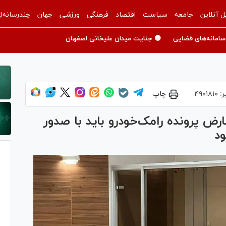
ل آنلاین
جامعه
سیاست
اقتصاد
فرهنگی
ورزشی
جهان
چندرسانه‌ا
سامانه‌های قضایی
🟡 جنایت میدان علیخانی اصفهان
ر:
۴۹۰۱۸۱۰
چاپ
رض پرونده رامک‌خودرو باید با صدور
د