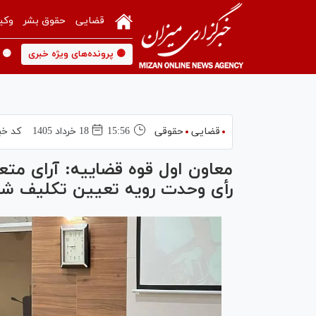
قضایی
حقوق بشر
وکی
🟡 پرونده‌های ویژه خبری
🟡 
قضایی
حقوقی
15:56
18 خرداد 1405
کد خب
معاون اول قوه قضاییه: آرای متعا
رأی وحدت رویه تعیین تکلیف شو