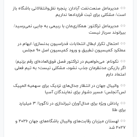
مدیرعامل صنعت‌نفت آبادان: پنجره نقل‌وانتقالاتی باشگاه باز
است/ مشکلی برای ثبت قرارداد‌ها نداریم
مدیرعامل تراکتور: همکاری‌مان با ربیعی به جایی نمی‌رسید/
بیرانوند سرباز نیست
احتمال تکرار ابطال انتخابات فدراسیون بدنسازی/ ابهام در
عملکرد کمیسیون تطبیق و ورود کمیسیون اصل ۹۰ مجلس
نکونام: می‌خواهیم در تراکتور فصل فوق‌العاده‌ای رقم بزنیم/
اگر بازیکن مدنظرمان جذب نشود، مشکلی نیست؛ به تیم فعلی
اعتماد دارم
والیبال جهان در انتظار جدال‌های نزدیک برای سهمیه المپیک
لس‌آنجلس/ مسیر دشوار برای نمایندگان آسیا
پاداش ویژه برای مدال‌آوران تیراندازی در ناگویا/ ۳ میلیارد
برای طلا
لهستان میزبان رقابت‌های والیبال باشگاه‌های جهان ۲۰۲۶ و
۲۰۲۷ شد