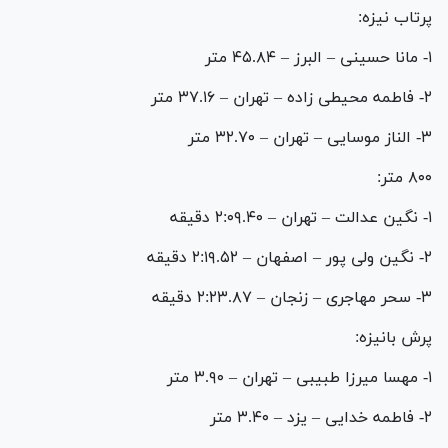
پرتاب نیزه:
۱- مانا حسینی – البرز – ۴۵.۸۴ متر
۲- فاطمه محیطی زاده – تهران – ۳۷.۱۶ متر
۳- الناز موسایی – تهران – ۳۲.۷۰ متر
۸۰۰ متر:
۱- نگین عدالت – تهران – ۲:۰۹.۴۰ دقیقه
۲- نگین ولی پور – اصفهان – ۲:۱۹.۵۲ دقیقه
۳- سحر مهاجری – زنجان – ۲:۲۳.۸۷ دقیقه
پرش بانیزه:
۱- مهسا میرزا طبیبی – تهران – ۳.۹۰ متر
۲- فاطمه خدایی – یزد – ۳.۴۰ متر