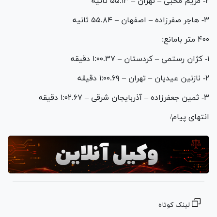
۲- مریم محبی – تهران – ۵۵.۱۳ ثانیه
۳- هاجر صفرزاده – اصفهان – ۵۵.۸۴ ثانیه
۴۰۰ متر بامانع:
۱- کژان رستمی – کردستان – ۱:۰۰.۳۷ دقیقه
۲- نازنین عیدیان – تهران – ۱:۰۰.۶۹ دقیقه
۳- ثمین جعفرزاده – آذربایجان شرقی – ۱:۰۲.۶۷ دقیقه
انتهای پیام/
لینک کوتاه