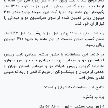
گام موفق شد با ثبت رکورد ۱۳.۴۶ متر رکورد ملی این ماده را
ارتقا دهد. مریم کاظمی پیش از این نیز با رکورد ۱۳.۲۹ متر
رکورددار این ماده بود. او با ثبت این نتیجه جایزه نقدی ۳۰۰
میلیون ریالی تعیین شده از سوی فدراسیون دو و میدانی را
نیز از آن خود کند.
ریحانه مبینی در ماده پرش طول نیز با پرشی به طول ۶.۴۷ متر
ضمن کسب عنوان نخست در این ماده به جایزه ۳۰۰ میلیون
ریالی رسید.
در خاتمه این مسابقات، با حضور هاشم صیامی نایب رییس
فدراسیون دو و میدانی، پریسا بهزادی نایب رییس بانوان،
غلامرضا کریمی رییس هیأت دو و میدانی استان تهران و
جمعی از مربیان و پیشکسوتان از مریم کاظمی و ریحانه مبینی
تقدیر بعمل آمد.
نتایج این مسابقات به شرح زیر است:
پرتاب چکش:
۱- زهرا عرب رستمی – تهران – ۵۳.۸۴ متر