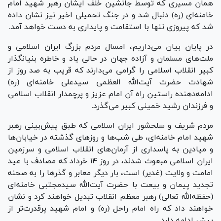
همان مسیری که توسط جانشین خلف ایشان رهبر شهید امام
خامنه‌ای (ره) دنبال شد و در جنگ تحمیلی اخیر نیز نشان داده
شد که پیروزی تنها با استقامت و پایداری به دست خواهد آمد.
در پایان بیان می‌داریم، امسال مردم بزرگ ایران اسلامی و
ملت‌های مسلمان و آزاده جهان در حالی یاد و خاطره بنیانگذار
کبیر انقلاب اسلامی را گرامی می‌دارند که قریب به صد روز از
شهادت حضرت آیت‌الله العظمی سیدعلی خامنه‌ای (ره)
ادامه‌دهنده راستین راه آن امام عزیز و پرچمدار انقلاب اسلامی
و فرزندان رشید خمینی کبیر می‌گذرد.
مردم شریف و سلحشور ایران اسلامی که طبق پیش‌بینی رهبر
شهید امام خامنه‌ای، طی شب‌ها و روز‌های گذشته در خیابان‌ها
و میادین به پاسداری از آرمان‌های انقلاب اسلامی و سرزمین
ایران اسلامی مبعوث شدند، در روز ۱۴ خرداد که مصادف با عید
امامت و ولایت (غدیر) است، بار دیگر معابر و گذر‌ها را به صحنه
تجدید پیمان و بیعت با حضرت آیت‌الله سیدمجتبی خامنه‌ای
(حفظه‌الله تعالی) رهبر معظم انقلاب تبدیل خواهند کرد و نشان
خواهند داد که راه امام راحل (ره) و امام شهید پرقدرت‌تر از
پیش ادامه دارد.