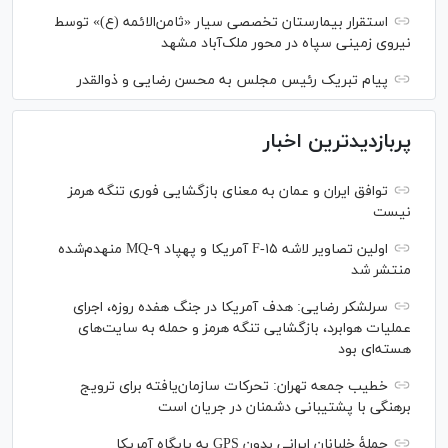
استقرار بیمارستان تخصصی سیار «ثامن‌الائمه (ع)» توسط
نیروی زمینی سپاه در محور ملک‌آباد مشهد
پیام تبریک رئیس مجلس به محسن رضایی و ذوالقدر
پربازدیدترین اخبار
توافق ایران و عمان به معنای بازگشایی فوری تنگه هرمز
نیست
اولین تصاویر لاشه F-۱۵ آمریکا و پهپاد MQ-۹ منهدم‌شده
منتشر شد
سرلشکر رضایی: هدف آمریکا در جنگ هفده روزه، اجرای
عملیات هوابرد، بازگشایی تنگه هرمز و حمله به سایت‌های
هسته‌ای بود
خطیب جمعه تهران: تحرکات سازمان‌یافته برای ترویج
برهنگی با پشتیبانی دشمنان در جریان است
حملۀ خلبانان ایرانی بدون GPS به پایگاه آمریکا