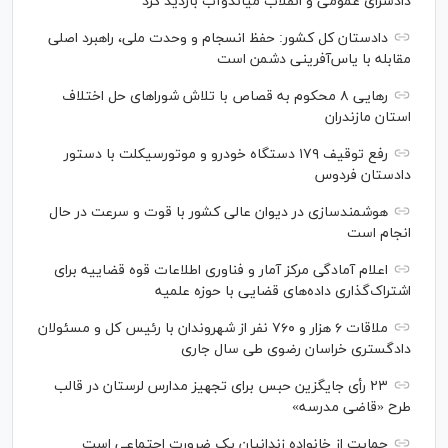
دادسرای عمومی و انقلاب میاندوآب بازدید کرد
دادستان کل کشور: حفظ انسجام و وحدت ملی، راهبرد اصلی
مقابله با یاس‌آفرینی دشمن است
رهایی ۸ محکوم به قصاص با تلاش شورا‌های حل اختلاف
استان مازندران
رفع توقیف ۱۷۹ دستگاه خودرو و موتورسیکلت با دستور
دادستان فردوس
هوشمندسازی در دیوان عالی کشور با قوت و سرعت در حال
انجام است
اعلام آمادگی مرکز آمار و فناوری اطلاعات قوه قضاییه برای
اشتراک‌گذاری داده‌های قضایی با حوزه علمیه
ملاقات ۶ هزار و ۷۶۰ نفر از شهروندان با رئیس کل و مسئولان
دادگستری خراسان رضوی طی سال جاری
۲۳ رأی جایگزین حبس برای تجهیز مدارس لرستان در قالب
طرح «قاضی مدرسه»
حمایت از خانواده زندانیان یک ضرورت اجتماعی است