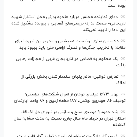
بوده است
ادعای نماینده مجلس درباره «نحوه ردزنی محل استقرار شهید
لاریجانی» صحت ندارد/ بررسی‌های قضایی و پرونده تشکیل شده
این ادعا را تایید نمی‌کند
دادستان ساری: وضعیت معیشتی و تجهیز این نیرو‌ها برای
مقابله با تخریب جنگل‌ها و تصرف اراضی ملی باید بهبود یابد
یک محکوم به قصاص در آذربایجان‌ غربی از مجازات رهایی
یافت
تعارض قوانین؛ مانع پنهان سنددار شدن بخش بزرگی از
املاک
تهاتر ۱۶۷۳ میلیارد تومان از اموال شرکت‌های تراستی/
توقیف ۸۶ خودروی لوکس، ۱۸۷ قطعه زمین و ۸۶ واحد آپارتمان
رشد حدود ۹ درصدی صلح و سازش در شورای حل اختلاف
استان تهران در خرداد ماه سال جاری نسبت به مدت مشابه سال
گذشته
رئیس کل دادگستری خراسان رضوی: تولید آثار فاخر هنری