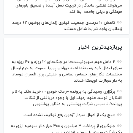
می‌تواند نقشی ماندگار در تربیت نسل آینده و تعمیق باور‌های
فرهنگی و دینی جامعه ایفا کند
کاهش ۱۰ درصدی جمعیت کیفری زندان‌های بوشهر/ ۶۲ درصد
زندانیان واجد شرایط شاغل هستند
پربازدیدترین اخبار
۲ عامل مهم صهیونیست‌ها در جنگ‌های ۱۲ روزه و ۴۰ روزه به
سزای اعمال خود رسیدند/ امید بهزاد و پوریا صفوت به جرم ارسال
مختصات مکان‌های حساس نظامی و امنیتی برای افسران موساد
به دار مجازات آویخته شدند
برگزاری رسیدگی به پرونده «رامک خودرو» / خرید ملک به نام
آشنایان توسط متهم ردیف اول با وجوه دریافتی از شکات
پرونده/ تاسیس شرکت پوششی به منظور پولشویی
هیچ یک از اموال سردار آزمون رفع توقیف نشده است
جلوگیری از پرداخت ۳ میلیون و ۴۰۰ هزار دلار سهمیه ارزی به
یک شرکت صوری با ورود سازمان بازرسی