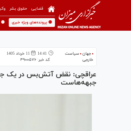
قضایی
حقوق بشر
وکی
🟡 پرونده‌های ویژه خبری
🟡 
جهان
سیاست
14:41
11 خرداد 1405
خارجی
کد خبر:
۴۹۰۰۵۷۶
عراقچی: نقض آتش‌بس در یک جب
جبهه‌هاست