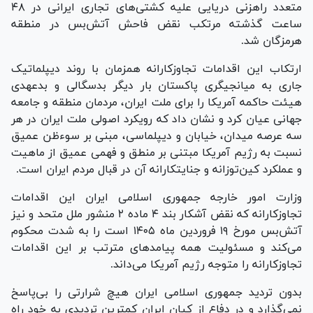
متعدد راهزنی دریایی علیه کشتی‌های تجاری ایرانی در ۴۸
ساعت گذشته مرتکب نقض فاحش آتش‌بس در منطقه
هرمزگان شد.
ارتکاب این اقدامات تجاوزکارانه همزمان با روند دیپلماتیک
جاری به میانجیگری پاکستان بار دیگر بدسگالی و بدعهدی
هیئت حاکمه آمریکا را برای ملت ایران، مردمان منطقه و جامعه
جهانی عیان کرد و نشان داد که رویکرد اصولی ملت ایران در هر
سه عرصه میدان، خیابان و دیپلماسی، مبنی بر سوء‌ظن عمیق
نسبت به رژیم آمریکا مبتنی بر منطق و فهمی عمیق از ماهیت
و عملکرد کین‌توزانه و جنایتکارانه آن در قبال مردم ایران است.
وزارت امور خارجه جمهوری اسلامی ایران این اقدامات
تجاوزکارانه که نقض آشکار بند ۴ ماده ۲ منشور ملل متحد و نیز
آتش‌بس مورخ ۱۹ فروردین ماه ۱۴۰۵ است را به شدت محکوم
می‌کند و مسئولیت همه پیامد‌های مترتب بر این اقدامات
تجاوزکارانه را متوجه رژیم آمریکا می‌داند.
بدون تردید جمهوری اسلامی ایران هیچ شرارتی را بی‌پاسخ
نمی‌گذارد و در دفاع از کیان ایران کمترین تردیدی به خود راه