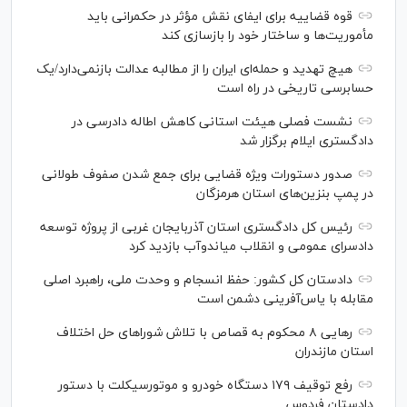
قوه قضاییه برای ایفای نقش مؤثر در حکمرانی باید
مأموریت‌ها و ساختار خود را بازسازی کند
هیچ تهدید و حمله‌ای ایران را از مطالبه عدالت بازنمی‌دارد/یک
حسابرسی تاریخی در راه است
نشست فصلی هیئت استانی کاهش اطاله دادرسی در
دادگستری ایلام برگزار شد
صدور دستورات ویژه قضایی برای جمع شدن صفوف طولانی
در پمپ بنزین‌های استان هرمزگان
رئیس کل دادگستری استان آذربایجان غربی از پروژه توسعه
دادسرای عمومی و انقلاب میاندوآب بازدید کرد
دادستان کل کشور: حفظ انسجام و وحدت ملی، راهبرد اصلی
مقابله با یاس‌آفرینی دشمن است
رهایی ۸ محکوم به قصاص با تلاش شورا‌های حل اختلاف
استان مازندران
رفع توقیف ۱۷۹ دستگاه خودرو و موتورسیکلت با دستور
دادستان فردوس