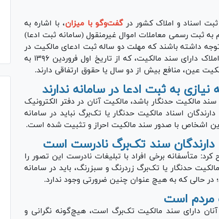
بت اسناد و املاک کشور در
گفت‌و‌گو با میزان
، با اشاره به
سامانه موضوع ماده ۱۰ قانون الزام به ثبت رسمی معاملات اموال غیرمنقول (سامانه ثبت ادعا)
ز توجه داشته باشند که مهلت دو ساله ثبت ادعای مالکیت در
سامانه برای افرادی آغاز شده است که نسبت به املاک دارای سند مالکیت، که از تاریخ اول فروردین ۱۳۹۶ به
لکیت عین، منافع بیش از دو سال یا حقوق ارتفاقی دارند.
نیازی به ثبت ادعا در سامانه ندارند
سند مالکیت حدنگار باشد، مالکیت آنان در دفتر الکترونیک
ارندگان اسناد مالکیت حدنگار یا تک‌برگ نباید در سامانه
 این اشخاص با صدور سند مالکیت احراز و تثبیت شده است.
ای دارندگان سند تک‌برگ نادرست است
رد: متأسفانه برخی افراد با تبلیغات نادرست این تصور را
مالکیت حدنگار یا تک‌برگ زردرنگ و سبزرنگ، باید در سامانه
 در حالی که به هیچ عنوان چنین ضرورتی وجود ندارد.
 مردم است
آنان دارای سند مالکیت تک‌برگ است، هیچ‌گونه نگرانی و