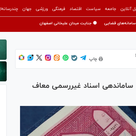
ل آنلاین
جامعه
سیاست
اقتصاد
فرهنگی
ورزشی
جهان
چندرسانه‌ا
سامانه‌های قضایی
🟡 جنایت میدان علیخانی اصفهان
چاپ
ه ساماندهی اسناد غیررسمی معاف