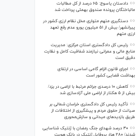
دادستان یاسوج: ۶۵ درصد از کل مطالبات
مالباختگان پرونده صندوق بهمئی پرداخت شد
دستگیری متهم متواری مخل نظام ارزی کشور در
پیرانشهر/ بیش از ۵۱ میلیون یورو عدم رفع تعهد
ارزی متهم
رئیس کل دادگستری استان مرکزی: مدیریت
منابع مالی و عمرانی نیازمند شفافیت کامل و نظارت
دقیق است
اجرای قانون الزام گامی اساسی در ارتقای
بهداشت قضایی کشور است
کاهش ۱۰ درصدی جرائم مرتبط با اراضی در یزد/
بیش از ۵ هکتار از اراضی ملی آزادسازی شد
تأکید رئیس کل دادگستری خراسان شمالی بر
صیانت از حقوق مردم و پیشگیری از اختلافات از
طریق بازدید‌های میدانی و سازش‌محوری
۴۰ درصد شهدای جنگ رمضان با ژنتیک شناسایی
شدند/ ۲۸۰ هزار پروفایل ژنتیک در بانک هویت