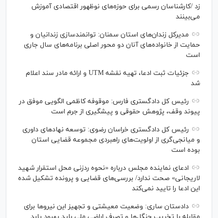
زد /کارشناسان رسمی برای حوزه‌های نوظهور اقتصادی آموزش
می‌بینند
مدیرکل زندان‌های استان سمنان: توانمندسازی زندانیان و
حمایت از خانواده‌های آنان دو محور اصلی برنامه‌های سال جاری
است
جزئیات ثبت ادعا، تهیه نقشه UTM و ارائه مادر سند اعلام
شد
رئیس کل دادگستری فارس: موقوفه کاظمی الگویی موفق در
پیوند وقف، پژوهش حقوقی و پیشگیری از جرم است
رئیس کل دادگستری خراسان رضوی: توسعه نهاد‌های داوری
و میانجی‌گری از اولویت‌های راهبردی مجموعه قضایی استان
بوده است
ادعای نماینده مجلس درباره «نحوه ردزنی محل استقرار شهید
لاریجانی» صحت ندارد/ بررسی‌های قضایی و پرونده تشکیل شده
این ادعا را تایید نمی‌کند
دادستان ساری: وضعیت معیشتی و تجهیز این نیرو‌ها برای
مقابله با تخریب جنگل‌ها و تصرف اراضی ملی باید بهبود یابد