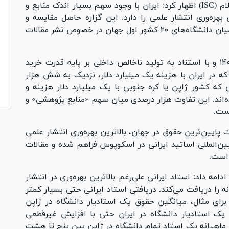
مؤسسه استنادی و پایش علم و فناوری جهان اسلام (ISC) اظهار کرد: ایران با وجود سهم بسیار اندک منابع و
هان در میزان بهره‌وری انتشار علمی را دارد. این گزاره حاصل مقایسه و
نسبت‌سنجی «خروجی علمی» و «منابع پژوهشی» میان دانشگاه‌های ۲۰ کشور اول جهان در خصوص نشر مقالات
وی افزود: این گزارش آی‌اس‌سی که در خرداد ۱۴۰۵ و با استناد به تولید ناخالص داخلی بر پایه قدرت خرید
ن می‌دهد که در ایران با هزینه یک میلیارد دلار، نزدیک به شش هزار
 که کشور ژاپن یا کره جنوبی با یک میلیارد دلار هزینه و
‌اند. این تفاوت هزار درصدی میان سهم «منابع پژوهشی» و
است.
 پایین‌ترین حقوق در جهان، بالاترین بهره‌وری انتشار علمی
ی بین‌المللی اساتید ایرانی در اسکوپوس فراهم شده و مقالات
 است.
ه داد: استاد ایرانی علی‌رغم بالاترین بهره‌وری در انتشار
 را دریافت می‌کند. دریافتی استاد ایرانی حتی بسیار کمتر
برای مثال، میانگین حقوق یک استادیار دانشگاه در ژاپن
 یک استادیار دانشگاه در ایران حتی با افزایش غیرقطعی
اهیانه یک استاد تمام دانشگاه در ژاپن بین پنج تا هشت