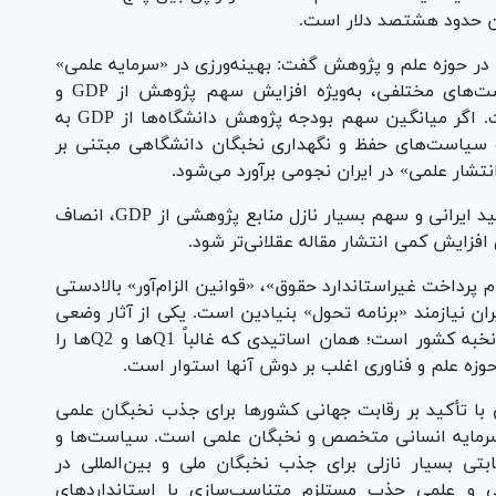
ران حدود هشتصد دلار است.
در حوزه علم و پژوهش گفت: بهینه‌ورزی در «سرمایه علمی»
و «منابع پژوهشی» به «خروجی علمی» به سیاست‌های مختلفی، به‌ویژه افزایش سهم پژوهش از GDP و
مدیریت استعداد نخبگان دانشگاهی وابسته است. اگر میانگین سهم بودجه پژوهش دانشگاه‌ها از GDP به
اه‌های جی۲۰ افزایش یابد و سیاست‌های حفظ و نگهداری نخبگان دانشگاهی مبتنی بر
نتشار علمی» در ایران نجومی برآورد می‌شود.
خورسندی تاکید کرد: با توجه به حقوق پایین اساتید ایرانی و سهم بسیار نازل منابع پژوهشی از GDP، انصاف
افزایش کمی انتشار مقاله عقلانی‌تر شود.
پرداخت غیراستاندارد حقوق»، «قوانین الزام‌آور» بالادستی
ران نیازمند «برنامه تحول» بنیادین است. یکی از آثار وضعی
تجمیع نامبارک این چهار مولفه، مهاجرت اساتید نخبه کشور است؛ همان اساتیدی که غالباً Q1ها و Q2ها را
حوزه علم و فناوری اغلب بر دوش آنها استوار است.
ا تأکید بر رقابت جهانی کشورها برای جذب نخبگان علمی
 سرمایه انسانی متخصص و نخبگان علمی است. سیاست‌ها و
تی بسیار نازلی برای جذب نخبگان ملی و بین‌المللی در
ی و علمی جذب مستلزم متناسب‌سازی با استانداردهای