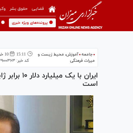
قضایی
حقوق بشر
وکی
🟡 پرونده‌های ویژه خبری
🟡 
جامعه
آموزش،‌ محیط زیست و
15:11
10 خرداد 1405
میراث فرهنگی
کد خبر:
۴۹۰۰۳۶۳
ایران با یک 
است