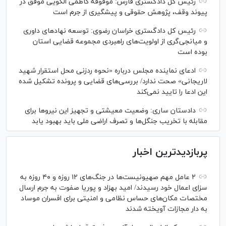
رئیس کل دادگستری فارس: موقوفه کاظمی الگویی موفق در
پیوند وقف، پژوهش حقوقی و پیشگیری از جرم است
رئیس کل دادگستری خراسان رضوی: توسعه نهاد‌های داوری
و میانجی‌گری از اولویت‌های راهبردی مجموعه قضایی استان
بوده است
ادعای نماینده مجلس درباره «نحوه ردزنی محل استقرار شهید
لاریجانی» صحت ندارد/ بررسی‌های قضایی و پرونده تشکیل شده
این ادعا را تایید نمی‌کند
دادستان ساری: وضعیت معیشتی و تجهیز این نیرو‌ها برای
مقابله با تخریب جنگل‌ها و تصرف اراضی ملی باید بهبود یابد
پربازدیدترین اخبار
۲ عامل مهم صهیونیست‌ها در جنگ‌های ۱۲ روزه و ۴۰ روزه به
سزای اعمال خود رسیدند/ امید بهزاد و پوریا صفوت به جرم ارسال
مختصات مکان‌های حساس نظامی و امنیتی برای افسران موساد
به دار مجازات آویخته شدند