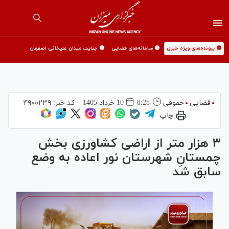
🟡 پرونده‌های ویژه خبری
🟡 سامانه‌های قضایی
🟡 جنایت میدان علیخانی اصفهان
قضایی
حقوقی
8:28
10 خرداد 1405
کد خبر:
۴۹۰۰۲۳۹
چاپ
۳ هزار متر از اراضی کشاورزی بخش
چمستانِ شهرستان نور اعاده به وضع
سابق شد