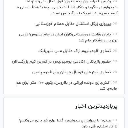
رئیس فدراسیون بدمینتون: قول مدال نمی‌دهم، اما
امیدوارم در ناگویا و داکار اتفاقات خوبی بیفتد/ هدف اصلی ما
کسب سهمیه المپیک لس‌آنجلس است
پیروزی پُرگل استقلال مقابل همنام خوزستانی
پایان رقابت دوومیدانی‌کاران ایران در جام بلاروس/ زارعی
برترین ورزشکار جام شد
تساوی آلومینیوم اراک مقابل مس شهربابک
حضور بازیکنان آکادمی پرسپولیس در تمرین تیم بزرگسالان
تساوی تیم ملی فوتبال جوانان برابر فجرسپاسی
آتش‌بازی دونده ایرانی در بلاروس/ رکورد ۲۰۰ متر ایران هم
جابه‌جا شد
پربازدیدترین اخبار
عبدی: با پیراهن پرسپولیس فقط برای بُرد بازی می‌کنیم/
تارتار امضای فنی دارد