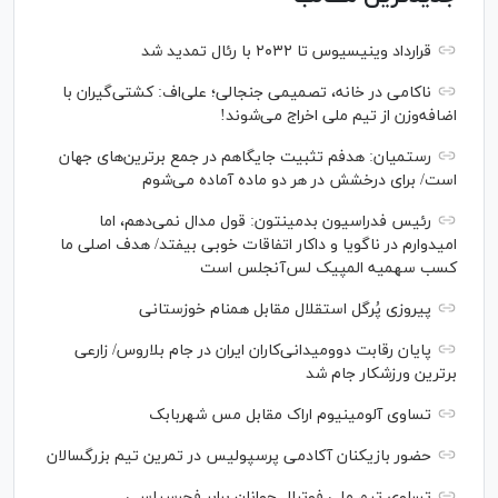
قرارداد وینیسیوس تا ۲۰۳۲ با رئال‌ تمدید شد
ناکامی در خانه، تصمیمی جنجالی؛ علی‌اف: کشتی‌گیران با
اضافه‌وزن از تیم ملی اخراج می‌شوند!
رستمیان: هدفم تثبیت جایگاهم در جمع برترین‌های جهان
است/ برای درخشش در هر دو ماده آماده می‌شوم
رئیس فدراسیون بدمینتون: قول مدال نمی‌دهم، اما
امیدوارم در ناگویا و داکار اتفاقات خوبی بیفتد/ هدف اصلی ما
کسب سهمیه المپیک لس‌آنجلس است
پیروزی پُرگل استقلال مقابل همنام خوزستانی
پایان رقابت دوومیدانی‌کاران ایران در جام بلاروس/ زارعی
برترین ورزشکار جام شد
تساوی آلومینیوم اراک مقابل مس شهربابک
حضور بازیکنان آکادمی پرسپولیس در تمرین تیم بزرگسالان
تساوی تیم ملی فوتبال جوانان برابر فجرسپاسی