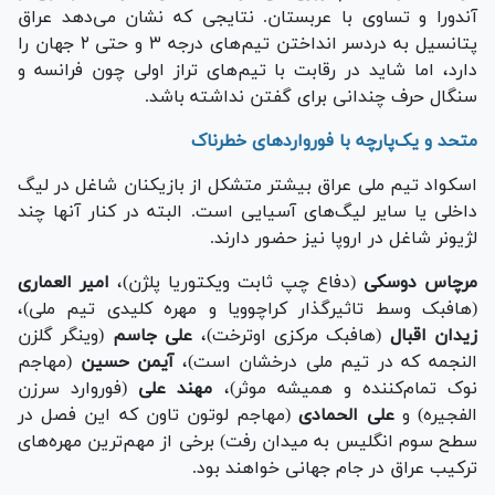
آندورا و تساوی با عربستان. نتایجی که نشان می‌دهد عراق
پتانسیل به دردسر انداختن تیم‌های درجه ۳ و حتی ۲ جهان را
دارد، اما شاید در رقابت با تیم‌های تراز اولی چون فرانسه و
سنگال حرف چندانی برای گفتن نداشته باشد.
متحد و یک‌پارچه با فوروارد‌های خطرناک
اسکواد تیم ملی عراق بیشتر متشکل از بازیکنان شاغل در لیگ
داخلی یا سایر لیگ‌های آسیایی است. البته در کنار آنها چند
لژیونر شاغل در اروپا نیز حضور دارند.
مرچاس دوسکی
(دفاع چپ ثابت ویکتوریا پلژن)،
امیر العماری
(هافبک وسط تاثیرگذار کراچوویا و مهره کلیدی تیم ملی)،
زیدان اقبال
(هافبک مرکزی اوترخت)،
علی جاسم
(وینگر گلزن
النجمه که در تیم ملی درخشان است)،
آیمن حسین
(مهاجم
نوک تمام‌کننده و همیشه موثر)،
مهند علی
(فوروارد سرزن
الفجیره) و
علی الحمادی
(مهاجم لوتون تاون که این فصل در
سطح سوم انگلیس به میدان رفت) برخی از مهم‌ترین مهره‌های
ترکیب عراق در جام جهانی خواهند بود.