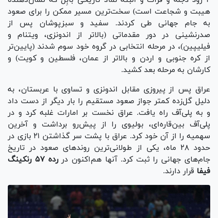
۲ رود دجله و فرات و البته نماد تاریخی بابِل که نشان‌دهنده
هیبت و شجاعت است) سخت‌ترین مسیر ممکن را برای صعود
به جام جهانی طی کردند. سفید و سبزپوشان پس از
صدرنشینی در دور مقدماتی (بالاتر از اندونزی، ویتنام و
فیلیپین)، در مرحله انتخابی در گروه خود سوم شدند (پایین‌تر
از کره جنوبی و اردن و بالاتر از عمان، فلسطین و کویت) و
کارشان به مرحله بعد کشید.
عراق پس از پیروزی مقابل اندونزی و تساوی با عربستان، به
دلیل گل‌زده کمتر جواز صعود مستقیم را بار دیگر از دست داد
و به پلی‌آف راه یافت. عراق نخست بر امارات غلبه کرد و در
پلی‌آف بین‌قاره‌ای، بولیوی را از پیش‌رو برداشت و آخرین
سهمیه را از آن خود کرد. عراق با پشت سر گذاشتن ۲۱ بازی در
حدود ۲۸ ماه، یکی از طولانی‌ترین روند‌های صعود در تاریخ
جام‌های جهانی را ثبت کرد. آنها هم‌اکنون در
رده ۵۷ رنکینگ
فیفا
قرار دارند.