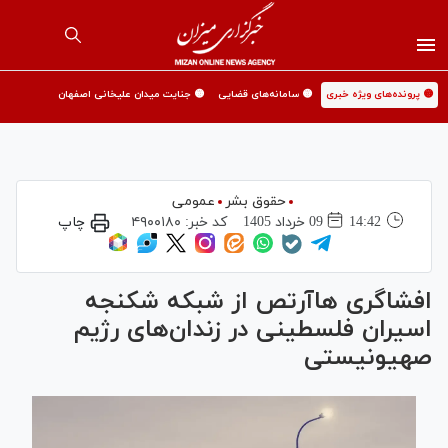
🟡 پرونده‌های ویژه خبری
🟡 سامانه‌های قضایی
🟡 جنایت میدان علیخانی اصفهان
حقوق بشر
عمومی
14:42
09 خرداد 1405
کد خبر:
۴۹۰۰۱۸۰
چاپ
افشاگری هاآرتص از شبکه شکنجه
اسیران فلسطینی در زندان‌های رژیم
صهیونیستی