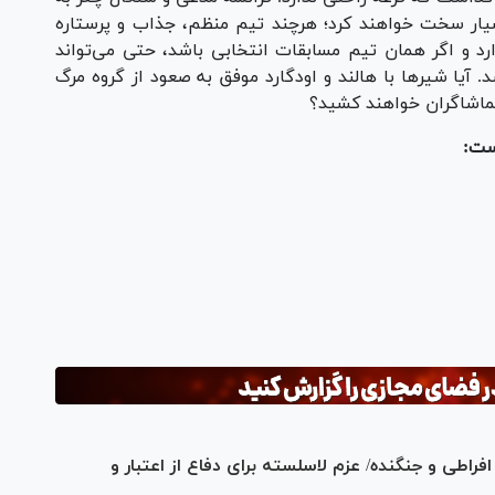
 I قطعاً کار نروژ را بسیار سخت خواهند کرد؛ هرچند تیم منظم، جذاب و پرستاره
ارد و اگر همان تیم مسابقات انتخابی باشد، حتی می‌تواند
 آیا شیر‌ها با هالند و اودگارد موفق به صعود از گروه مرگ
تماشاگران خواهند کشید؟
است:
جام جهانی ۲۰۲۶| اروگوئه؛ افراطی و جنگنده/ عزم لاسلسته برای دفاع از اعتبار و