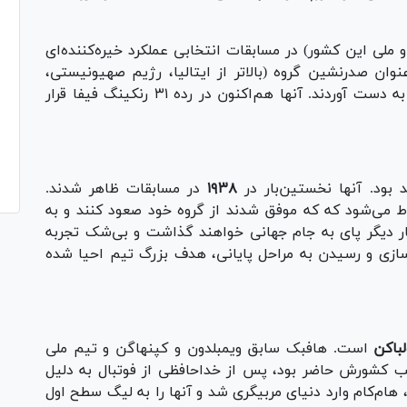
ملی این کشور) در مسابقات انتخابی عملکرد خیره‌کننده‌ای
نوان صدرنشین گروه (بالاتر از ایتالیا، رژیم صهیونیستی،
استونی و مولداوی) جواز صعود به جام جهانی را به دست آوردند. آنها هم‌اکنون در رده ۳۱ رنکینگ فیفا قرار
بود. آنها نخستین‌بار در
۱۹۳۸
در مسابقات ظاهر شدند.
ط می‌شود که که موفق شدند از گروه خود صعود کنند و به
برتر برسند. شیر‌ها پس از ۲۸ سال بار دیگر پای به جام جهانی خواهند گذاشت و بی‌شک تجربه
سازی و رسیدن به مراحل پایانی، هدف بزرگ تیم احیا شده
باکن
است. هافبک سابق ویمبلدون و کپنهاگن و تیم ملی
انی ۹۸ و یورو ۲۰۰ نیز در ترکیب کشورش حاضر بود، پس از خداحافظی از فوتبال به دلیل
 تیم سابق خود، هام‌کام وارد دنیای مربیگری شد و آنها را به لیگ سطح اول