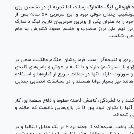
قهرمانی لیگ دانمارک
رساند، اما تجربه او در نشستن روی
نیمکت کلن در بوندسلیگا و ولورهمپتون در چمپیونشیپ چندان موفق نبود و این سرمربی ۵۸ ساله پس از
۳ قهرمانی دیگر، نام خود را به عنوان یکی از برترین سرمربیان تاریخ لیگ دانمارک
ر سال ۲۰۲۰ به عنوان سرمربی تیم ملی نروژ منصوب و طلسم صعود کشورش به جام
 مدعی، شکست.
ربردی و نتیجه‌گرا است. قرمزپوشان هنگام مالکیت سعی در
 و بازیساز تیم) دارند و با تکیه بر هوش و پاس‌های کلیدی
سورلوت دارند. آنها در حملات سریع از کناره‌ها و استفاده
الند نیز بسیار توانا هستند و در مسابقات انتخابی چندین
نند و با فشردگی، کاهش فاصله خطوط و دفاع منطقه‌ای، کار
حریف را بسیار سخت می‌کنند. شاید نقطه ضعف آنها را بتوان نبود پلن B در بازی‌هایی دانست که هالند و
ی شده‌اند.
شیر‌ها در ۸ بازی اخیر خود به ۵ برد، ۲ تساوی و یک باخت رسیده‌اند؛ از جمله برد ۴ بر یک مقابل ایتالیا و در