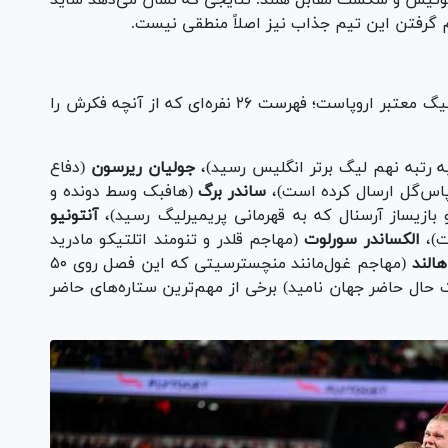
ی با نیوزیلند و سوئیس و شکست مقابل هلند. نتایجی که نشان می‌دهد شاید
 گرفتن این تیم جذاب نیز اصلاً منطقی نیست.
اسکواد تیم ملی نروژ پر از لژیونر‌های شاغل در ۵ لیگ معتبر اروپاست؛ فهرست ۲۶ نفره‌ای که از آنچه فکرش را
ه رتبه نهم لیگ برتر انگلیس رسید)،
جولیان ریرسون
(دفاع
ساندر برگ
(هافبک وسط دونده و
ازیساز آرسنال که به قهرمانی پریمیرلیگ رسید)،
آنتونیو
ت)،
الکساندر سورلوت
(مهاجم قلدر و تنومند اتلتیکو مادرید
هالند
(مهاجم غول‌مانند منچسترسیتی که این فصل روی ۵۰
وک حال حاضر جهان نامید) برخی از مهم‌ترین ستاره‌های حاضر