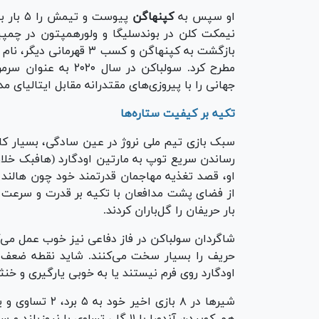
او سپس به
کپنهاگن
پیوست و تیمش را ۵ بار به
بازگشت به کپنهاگن و کسب 
مطرح کرد. سولباکن د
جهانی را با پیروزی‌های مقتدرانه مقابل ایتالیای
تکیه بر کیفیت ستاره‌ها
سبک بازی تیم ملی نروژ در عین سادگی، بسیار کا
رساندن سریع توپ به مارتین اودگارد (هافبک خلاق
او، قصد تغذیه مهاجمان قدرتمند خود چون هالند و 
از فضای پشت مدافعان با تکیه بر قدرت و سرعت ه
بار حریفان را گل‌باران کردند.
شاگردان سولباکن در فاز دفاعی نیز خوب عمل می‌ک
اودگارد روی فرم نیستند یا به خوبی یارگیری و خنث