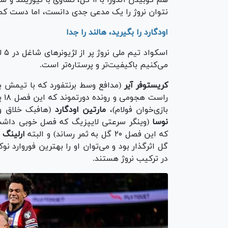
هم کوبیدن آندورا با ۱۱ گل، تساو
نتوان نروژ را یک مدعی جدی دانست، اما دست کم
اودگارد را بگیرید، هالند را جدا
می‌کنیم باکیفیت‌تر و پرستاره‌تر است.
کریستوفر آیر
(مدافع وسط برنتفورد که با تیمش ب
راست هجومی و رونده دورتموند که این فصل ۱۸ پاس‌گل ارسال کرده است)،
بازی‌خوان فولام)،
مارتین اودگارد
(هافبک خلاق و ب
نوسا
(وینگر سرعتی لایپزیگ که فصل خوبی داش
که این فصل ۲۰ گل به ثمر رساند) و البته
ارلینگ 
گل اثرگذار بود و می‌توان او را بهترین فوروارد ن
در ترکیب نروژ هستند.