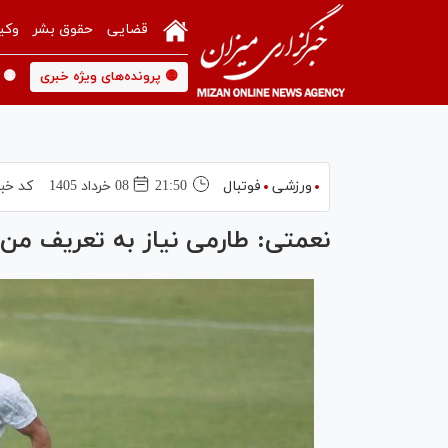
قضایی
حقوق بشر
وکی
🟡 پرونده‌های ویژه خبری
🟡 
ورزشی
فوتبال
21:50
08 خرداد 1405
کد خب
نعمتی: طارمی نیاز به تعریف من