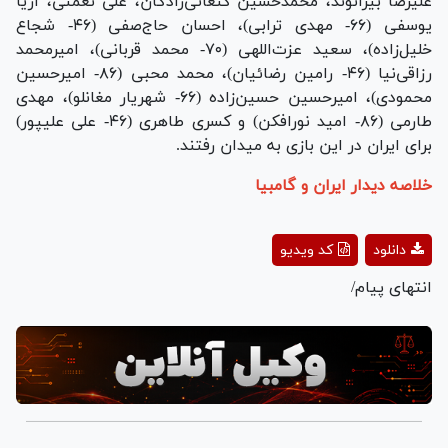
علیرضا بیرانوند، محمدحسین کنعانی‌زادگان، علی نعمتی، آریا
یوسفی (۶۶- مهدی ترابی)، احسان حاج‌صفی (۴۶- شجاع
خلیل‌زاده)، سعید عزت‌اللهی (۷۰- محمد قربانی)، امیرمحمد
رزاقی‌نیا (۴۶- رامین رضائیان)، محمد محبی (۸۶- امیرحسین
محمودی)، امیرحسین حسین‌زاده (۶۶- شهریار مغانلو)، مهدی
طارمی (۸۶- امید نورافکن) و کسری طاهری (۴۶- علی علیپور)
برای ایران در این بازی به میدان رفتند.
خلاصه دیدار ایران و گامبیا
Play
دانلود
کد ویدیو
Video
انتهای پیام/