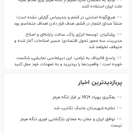
نباید به دشمنان اجازه دهیم از تنگه هرمز برای اقدام علیه
ملت ایران استفاده کنند
هیچ‌گونه اصابتی در قشم و بندرعباس گزارش نشده است/
منشأ صدای انفجار در قشم، هدف قرار دادن اهداف متخاصم بود
پزشکیان: توسعه انرژی پاک، عدالت یارانه‌ای و اصلاح
مدیریت، سه محور تحول اقتصادی/ مسیر اصلاحات آغاز شده و
متوقف نخواهد شد
پاسخ قالیباف به ترامپ: این دیپلماسی نمایشی، شکست
خورده است / واقعیت‌ها را بپذیرید و به تعهدات خود عمل کنید
پربازدیدترین اخبار
رهگیری پهپاد MQ۹ بر فراز تنگه هرمز
تخلیه شهرستان جاسک تکذیب شد
توافق ایران و عمان به معنای بازگشایی فوری تنگه هرمز
نیست