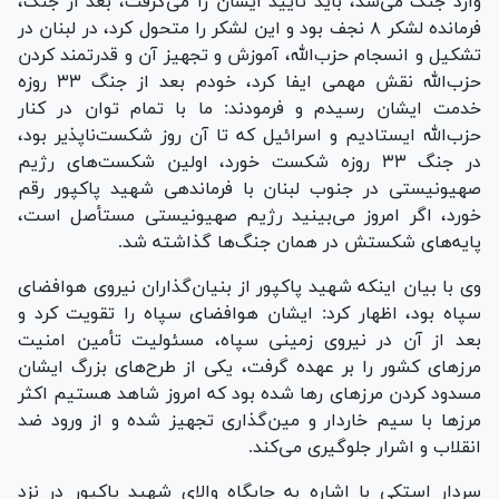
وارد جنگ می‌شد، باید تأیید ایشان را می‌گرفت، بعد از جنگ،
فرمانده لشکر ۸ نجف بود و این لشکر را متحول کرد، در لبنان در
تشکیل و انسجام حزب‌الله، آموزش و تجهیز آن و قدرتمند کردن
حزب‌الله نقش مهمی ایفا کرد، خودم بعد از جنگ ۳۳ روزه
خدمت ایشان رسیدم و فرمودند: ما با تمام توان در کنار
حزب‌الله ایستادیم و اسرائیل که تا آن روز شکست‌ناپذیر بود،
در جنگ ۳۳ روزه شکست خورد، اولین شکست‌های رژیم
صهیونیستی در جنوب لبنان با فرماندهی شهید پاکپور رقم
خورد، اگر امروز می‌بینید رژیم صهیونیستی مستأصل است،
پایه‌های شکستش در همان جنگ‌ها گذاشته شد.
وی با بیان اینکه شهید پاکپور از بنیان‌گذاران نیروی هوافضای
سپاه بود، اظهار کرد: ایشان هوافضای سپاه را تقویت کرد و
بعد از آن در نیروی زمینی سپاه، مسئولیت تأمین امنیت
مرز‌های کشور را بر عهده گرفت، یکی از طرح‌های بزرگ ایشان
مسدود کردن مرز‌های رها شده بود که امروز شاهد هستیم اکثر
مرز‌ها با سیم خاردار و مین‌گذاری تجهیز شده و از ورود ضد
انقلاب و اشرار جلوگیری می‌کند.
سردار استکی با اشاره به جایگاه والای شهید پاکپور در نزد