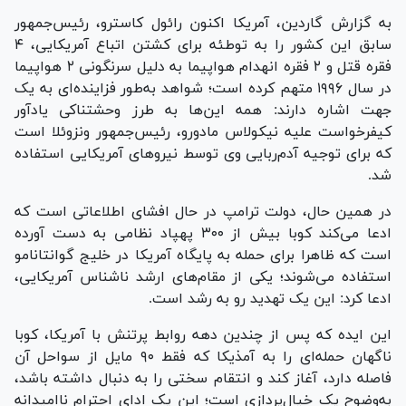
به گزارش گاردین، آمریکا اکنون رائول کاسترو، رئیس‌جمهور
سابق این کشور را به توطئه برای کشتن اتباع آمریکایی، ۴
فقره قتل و ۲ فقره انهدام هواپیما به دلیل سرنگونی ۲ هواپیما
در سال ۱۹۹۶ متهم کرده است؛ شواهد به‌طور فزاینده‌ای به یک
جهت اشاره دارند: همه این‌ها به طرز وحشتناکی یادآور
کیفرخواست علیه نیکولاس مادورو، رئیس‌جمهور ونزوئلا است
که برای توجیه آدم‌ربایی وی توسط نیروهای آمریکایی استفاده
شد.
در همین حال، دولت ترامپ در حال افشای اطلاعاتی است که
ادعا می‌کند کوبا بیش از ۳۰۰ پهپاد نظامی به دست آورده
است که ظاهرا برای حمله به پایگاه آمریکا در خلیج گوانتانامو
استفاده می‌شوند؛ یکی از مقام‌های ارشد ناشناس آمریکایی،
ادعا کرد: این یک تهدید رو به رشد است.
این ایده که پس از چندین دهه روابط پرتنش با آمریکا، کوبا
ناگهان حمله‌ای را به آمذیکا که فقط ۹۰ مایل از سواحل آن
فاصله دارد، آغاز کند و انتقام سختی را به دنبال داشته باشد،
به‌وضوح یک خیال‌پردازی است؛ این یک ادای احترام ناامیدانه