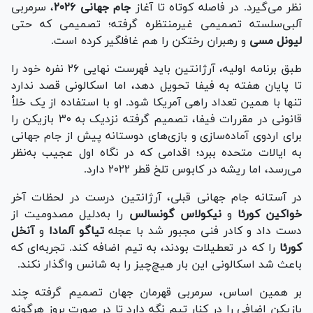
نظر می‌گیرد. در فاصله کوتاه تا آغاز
جام جهانی ۲۰۲۶
، سرمربی
آلبی‌سلسته تصمیمی غیرمنتظره گرفته؛ تصمیمی که حتی
لیونل مسی
و رهبران رختکن را هم غافلگیر کرده است.
طبق برنامه اولیه، آرژانتین باید فهرست نهایی ۲۶ نفره خود را
تا پایان هفته به فیفا تحویل دهد، اما اسکالونی قصد ندارد
تنها با همین تعداد راهی آمریکا شود. او با استفاده از یک خلأ
قانونی در مقررات فیفا، تصمیم گرفته نزدیک به ۳۰ بازیکن را
برای اردوی آماده‌سازی و بازی‌های دوستانه پیش از جام جهانی
به ایالات متحده ببرد؛ اقدامی که در نگاه اول عجیب به‌نظر
می‌رسد، اما ریشه در کابوس تلخ قطر ۲۰۲۲ دارد.
در آستانه جام جهانی قبلی، آرژانتین درست در لحظات آخر
خواکین کورئا
و
نیکولاس گونسالس
را به‌دلیل مصدومیت از
دست داد و کادر فنی مجبور شد با عجله
تیاگو آلمادا
و
آنخل
کورئا
را که در تعطیلات بودند، به تیم اضافه کند. تجربه‌ای که
باعث شد اسکالونی این بار هیچ‌چیز را به شانس واگذار نکند.
بر همین اساس، سرمربی قهرمان جهان تصمیم گرفته چند
بازیکن اضافی را در کنار تیم نگه دارد تا در صورت بروز هرگونه