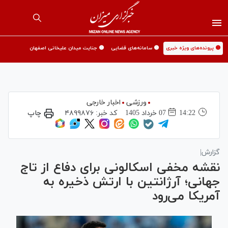
🟡 پرونده‌های ویژه خبری
🟡 سامانه‌های قضایی
🟡 جنایت میدان علیخانی اصفهان
ورزشی
اخبار خارجی
14:22
07 خرداد 1405
کد خبر:
۴۸۹۹۸۷۶
چاپ
گزارش|
نقشه مخفی اسکالونی برای دفاع از تاج
جهانی؛ آرژانتین با ارتش ذخیره به
آمریکا می‌رود