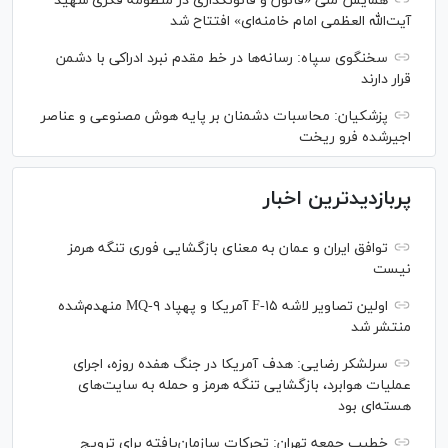
همایش ملی «قانون و قانونگذاری در منظومه فکری شهید
آیت‌الله العظمی امام خامنه‌ای» افتتاح شد
سخنگوی سپاه: رسانه‌ها در خط مقدم نبرد ادراکی با دشمن
قرار دارند
پزشکیان: محاسبات دشمنان بر پایه هوش مصنوعی و عناصر
اجیرشده فرو ریخت
پربازدیدترین اخبار
توافق ایران و عمان به معنای بازگشایی فوری تنگه هرمز
نیست
اولین تصاویر لاشه F-۱۵ آمریکا و پهپاد MQ-۹ منهدم‌شده
منتشر شد
سرلشکر رضایی: هدف آمریکا در جنگ هفده روزه، اجرای
عملیات هوابرد، بازگشایی تنگه هرمز و حمله به سایت‌های
هسته‌ای بود
خطیب جمعه تهران: تحرکات سازمان‌یافته برای ترویج