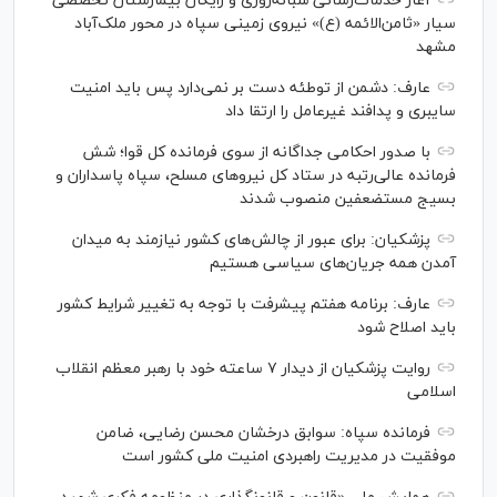
آغاز خدمات‌رسانی شبانه‌روزی و رایگان بیمارستان تخصصی
سیار «ثامن‌الائمه (ع)» نیروی زمینی سپاه در محور ملک‌آباد
مشهد
عارف: دشمن از توطئه دست بر نمی‌دارد پس باید امنیت
سایبری و پدافند غیرعامل را ارتقا داد
با صدور احکامی جداگانه از سوی فرمانده کل قوا؛ شش
فرمانده عالی‌رتبه در ستاد کل نیرو‌های مسلح، سپاه پاسداران و
بسیج مستضعفین منصوب شدند
پزشکیان: برای عبور از چالش‌های کشور نیازمند به میدان
آمدن همه جریان‌های سیاسی هستیم
عارف: برنامه هفتم پیشرفت با توجه به تغییر شرایط کشور
باید اصلاح شود
روایت پزشکیان از دیدار ۷ ساعته خود با رهبر معظم انقلاب
اسلامی
فرمانده سپاه: سوابق درخشان محسن رضایی، ضامن
موفقیت در مدیریت راهبردی امنیت ملی کشور است