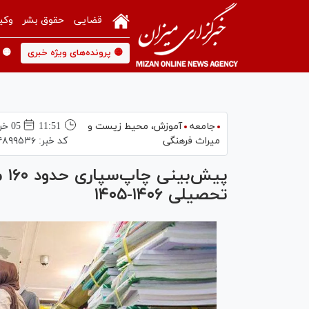
قضایی
حقوق بشر
وکی
🟡 پرونده‌های ویژه خبری
🟡 
جامعه
آموزش،‌ محیط زیست و
11:51
05 خرداد 1405
میراث فرهنگی
کد خبر:
۴۸۹۹۵۳۶
پی
تحصیلی ۱۴۰۶-۱۴۰۵