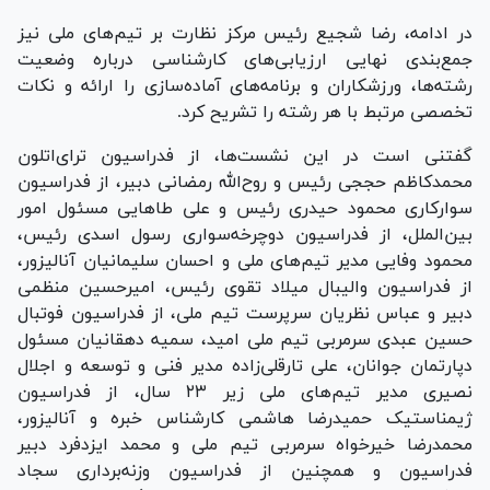
در ادامه، رضا شجیع رئیس مرکز نظارت بر تیم‌های ملی نیز
جمع‌بندی نهایی ارزیابی‌های کارشناسی درباره وضعیت
رشته‌ها، ورزشکاران و برنامه‌های آماده‌سازی را ارائه و نکات
تخصصی مرتبط با هر رشته را تشریح کرد.
گفتنی است در این نشست‌ها، از فدراسیون ترای‌اتلون
محمدکاظم حججی رئیس و روح‌الله رمضانی دبیر، از فدراسیون
سوارکاری محمود حیدری رئیس و علی طا‌هایی مسئول امور
بین‌الملل، از فدراسیون دوچرخه‌سواری رسول اسدی رئیس،
محمود وفایی مدیر تیم‌های ملی و احسان سلیمانیان آنالیزور،
از فدراسیون والیبال میلاد تقوی رئیس، امیرحسین منظمی
دبیر و عباس نظریان سرپرست تیم ملی، از فدراسیون فوتبال
حسین عبدی سرمربی تیم ملی امید، سمیه دهقانیان مسئول
دپارتمان جوانان، علی تارقلی‌زاده مدیر فنی و توسعه و اجلال
نصیری مدیر تیم‌های ملی زیر ۲۳ سال، از فدراسیون
ژیمناستیک حمیدرضا هاشمی کارشناس خبره و آنالیزور،
محمدرضا خیرخواه سرمربی تیم ملی و محمد ایزدفرد دبیر
فدراسیون و همچنین از فدراسیون وزنه‌برداری سجاد