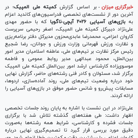
خبرگزاری میزان
-
بر اساس گزارش
کمیته ملی المپیک
؛ در
آخرین دور از نشست‌های تخصصی فدراسیون‌های کاندید اعزام
به
بازی‌های آسیایی ۲۰۲۶ آیچی-ناگویا
که با حضور مهدی
علی‌نژاد دبیرکل کمیته ملی المپیک، اصغر رحیمی سرپرست
کاروان اعزامی، محمدرضا عابدی‌محزون مدیرکل دفتر برنامه‌ریزی
و نظارت ورزش قهرمانی وزارت ورزش و جوانان، رضا شجیع
رئیس مرکز نظارت بر تیم‌های ملی، عاطفه اسلامیان مدیر امور
بین‌الملل، محمود عبدالهی مدیر روابط عمومی و فاطمه
موسوی‌زاده کارشناس ارشد امور بین‌الملل کمیته ملی المپیک
برگزار شد، مسئولان و کادر فنی رشته‌های حاضر، گزارش نهایی
خود درباره وضعیت تیم‌های ملی، روند آماده‌سازی، اردوها،
مسابقات پیش‌رو و شانس حضور موفق در بازی‌های آسیایی را
ارائه کردند.
علی‌نژاد در این نشست با اشاره به پایان روند جلسات تخصصی
اظهار داشت: طی هفته‌های گذشته تلاش شد با برگزاری
جلسات فشرده و کارشناسی، شرایط همه رشته‌ها به‌صورت
دقیق مورد بررسی قرار گیرد تا تصمیم‌گیری نهایی درباره
کاروان اعزامی با بیشترین دقت و کمترین خطا انجام شود. وی