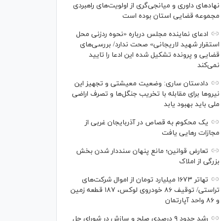
نهاد‌های داوری و میانجی‌گری از اولویت‌های راهبردی
مجموعه قضایی استان بوده است
ادعای نماینده مجلس درباره «نحوه ردزنی محل
استقرار شهید لاریجانی» صحت ندارد/ بررسی‌های
قضایی و پرونده تشکیل شده این ادعا را تایید
نمی‌کند
دادستان ساری: وضعیت معیشتی و تجهیز این
نیرو‌ها برای مقابله با تخریب جنگل‌ها و تصرف اراضی
ملی باید بهبود یابد
یک محکوم به قصاص در آذربایجان‌ غربی از
مجازات رهایی یافت
تعارض قوانین؛ مانع پنهان سنددار شدن بخش
بزرگی از املاک
تهاتر ۱۶۷۳ میلیارد تومان از اموال شرکت‌های
تراستی/ توقیف ۸۶ خودروی لوکس، ۱۸۷ قطعه زمین
و ۸۶ واحد آپارتمان
رشد حدود ۹ درصدی صلح و سازش در شورای حل