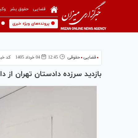
قضایی
حقوق بشر
وکی
🟡 پرونده‌های ویژه خبری
🟡 
قضایی
حقوقی
12:45
04 خرداد 1405
کد خبر
بازدید سرزده دادستان تهران از داد